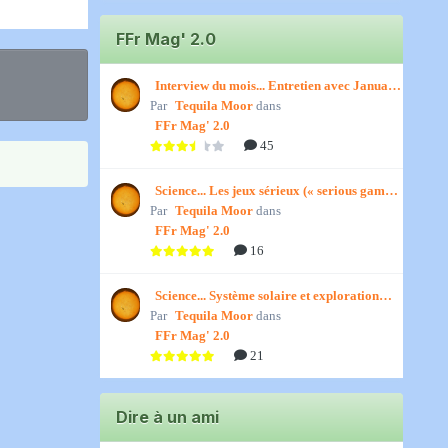
FFr Mag' 2.0
Interview du mois... Entretien avec January,
Par
par Titenath
Tequila Moor
dans
FFr Mag' 2.0
45
Science... Les jeux sérieux (« serious games
Par
») par Jedino
Tequila Moor
dans
FFr Mag' 2.0
16
Science... Système solaire et exploration
Par
spatiale, par Jedino
Tequila Moor
dans
FFr Mag' 2.0
21
Dire à un ami