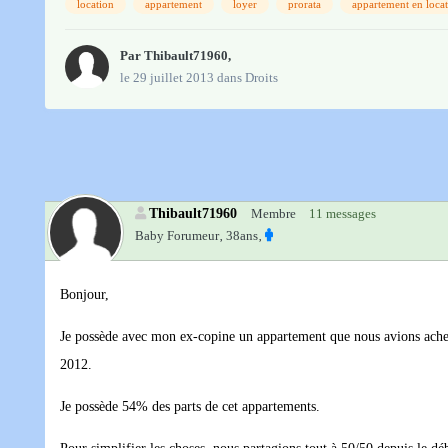
location
appartement
loyer
prorata
appartement en loca
Par
Thibault71960
,
le 29 juillet 2013
dans
Droits
Thibault71960
Membre
11 messages
Baby Forumeur‚
38ans‚
Bonjour,
Je possède avec mon ex-copine un appartement que nous avions ache
2012.
Je possède 54% des parts de cet appartements.