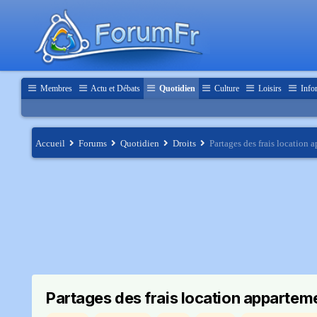
Membres
Actu et Débats
Quotidien
Culture
Loisirs
Info
Accueil
Forums
Quotidien
Droits
Partages des frais location 
Partages des frais location appartem