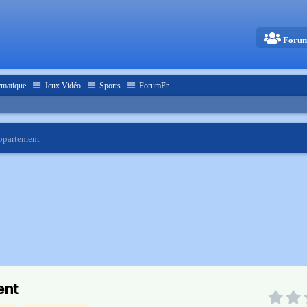
Foru
rmatique
Jeux Vidéo
Sports
ForumFr
appartement
ent