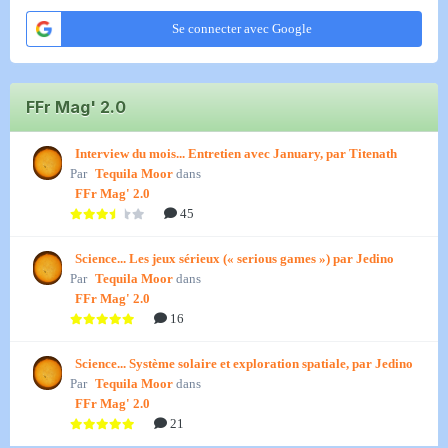
Se connecter avec Google
FFr Mag' 2.0
Interview du mois... Entretien avec January, par Titenath
Par
Tequila Moor
dans
FFr Mag' 2.0
45
Science... Les jeux sérieux (« serious games ») par Jedino
Par
Tequila Moor
dans
FFr Mag' 2.0
16
Science... Système solaire et exploration spatiale, par Jedino
Par
Tequila Moor
dans
FFr Mag' 2.0
21