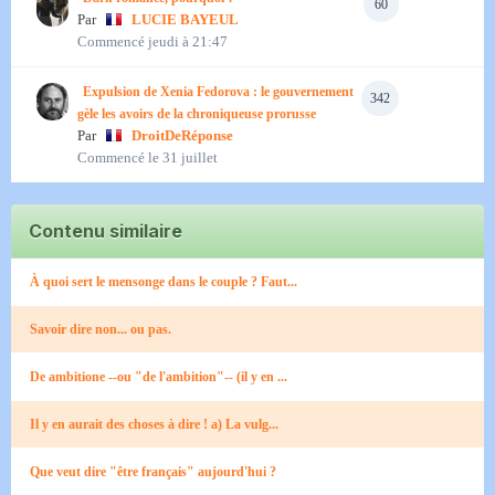
60
Par
LUCIE BAYEUL
Commencé
jeudi à 21:47
Expulsion de Xenia Fedorova : le gouvernement
342
gèle les avoirs de la chroniqueuse prorusse
Par
DroitDeRéponse
Commencé
le 31 juillet
Contenu similaire
À quoi sert le mensonge dans le couple ? Faut...
Savoir dire non... ou pas.
De ambitione --ou "de l'ambition"-- (il y en ...
Il y en aurait des choses à dire ! a) La vulg...
Que veut dire "être français" aujourd'hui ?