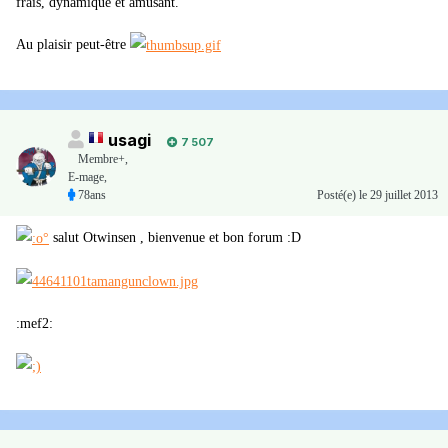
frais, dynamique et amusant.
Au plaisir peut-être
usagi
7 507
Membre+,
E-mage,
78ans
Posté(e)
le 29 juillet 2013
salut Otwinsen , bienvenue et bon forum :D
:mef2: