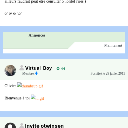
ailleurs faudrait peut être consulter :/ lolilol rires )
o/ o\ o/ \o/
Annonces
Maintenant
Virtual_Boy
44
Membre
,
Posté(e)
le 29 juillet 2013
Olivier
Bienvenue à toi
Invité otwinsen