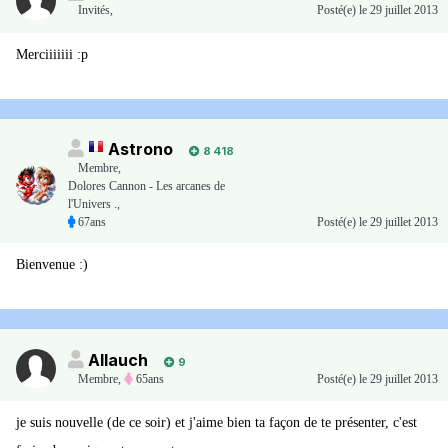
Invités
,
Posté(e)
le 29 juillet 2013
Merciiiiiii :p
Astrono
8 418
Membre
,
Dolores Cannon - Les arcanes de
l'Univers .,
67ans
Posté(e)
le 29 juillet 2013
Bienvenue :)
Allauch
9
Membre
,
65ans
Posté(e)
le 29 juillet 2013
je suis nouvelle (de ce soir) et j'aime bien ta façon de te présenter, c'est