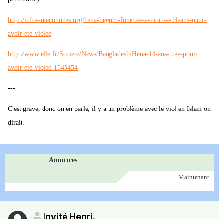
http://infos-meconnues.org/hena-begum-fouettee-a-mort-a-14-ans-pour-
avoir-ete-violee
http://www.elle.fr/Societe/News/Bangladesh-Hena-14-ans-tuee-pour-
avoir-ete-violee-1545454
---
C'est grave, donc on en parle, il y a un problème avec le viol en Islam on
dirait.
Annonces
Maintenant
Invité Henri.