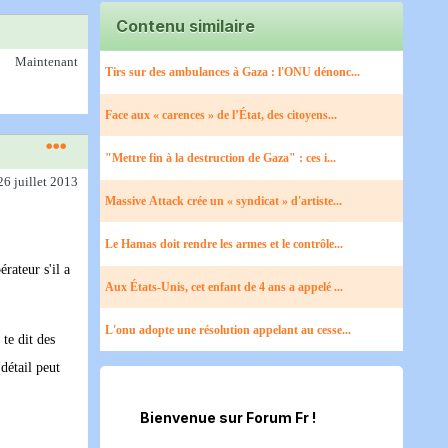
Contenu similaire
Maintenant
Tirs sur des ambulances à Gaza : l'ONU dénonc...
Face aux « carences » de l’État, des citoyens...
"Mettre fin à la destruction de Gaza" : ces i...
26 juillet 2013
Massive Attack crée un « syndicat » d'artiste...
Le Hamas doit rendre les armes et le contrôle...
rateur s'il a
Aux États-Unis, cet enfant de 4 ans a appelé ...
L'onu adopte une résolution appelant au cesse...
 te dit des
(détail peut
Bienvenue sur Forum Fr !