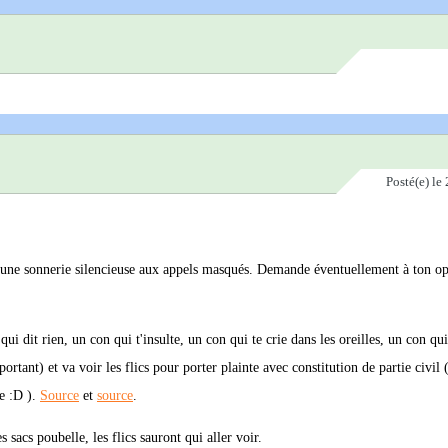
Posté(e)
le 
r une sonnerie silencieuse aux appels masqués. Demande éventuellement à ton opé
ui dit rien, un con qui t'insulte, un con qui te crie dans les oreilles, un con qui
rtant) et va voir les flics pour porter plainte avec constitution de partie civil 
te :D ).
Source
et
source
.
 sacs poubelle, les flics sauront qui aller voir.