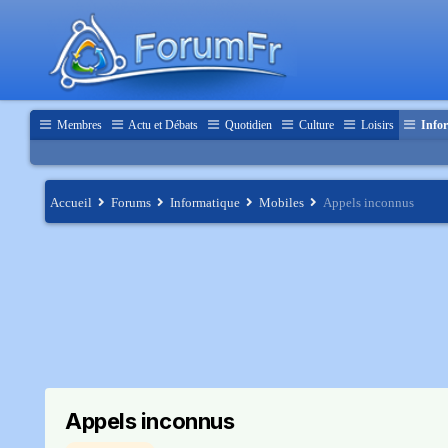
Membres
Actu et Débats
Quotidien
Culture
Loisirs
Infor
Accueil
Forums
Informatique
Mobiles
Appels inconnus
Appels inconnus