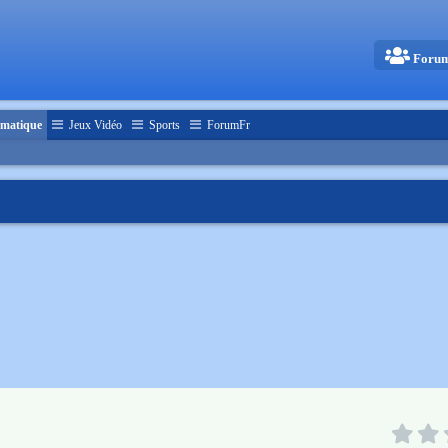
Foru
matique
Jeux Vidéo
Sports
ForumFr