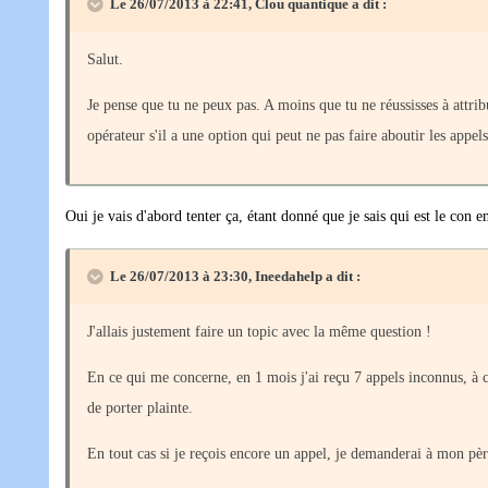
Le 26/07/2013 à 22:41, Clou quantique a dit :
Salut.
Je pense que tu ne peux pas. A moins que tu ne réussisses à attr
opérateur s'il a une option qui peut ne pas faire aboutir les appe
Oui je vais d'abord tenter ça, étant donné que je sais qui est le con 
Le 26/07/2013 à 23:30, Ineedahelp a dit :
J'allais justement faire un topic avec la même question !
En ce qui me concerne, en 1 mois j'ai reçu 7 appels inconnus, à ch
de porter plainte.
En tout cas si je reçois encore un appel, je demanderai à mon p