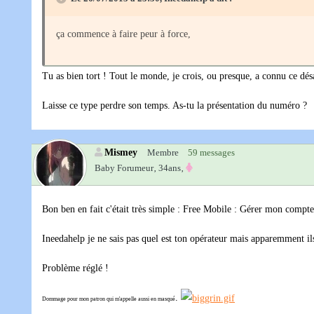
ça commence à faire peur à force,
Tu as bien tort ! Tout le monde, je crois, ou presque, a connu ce d
Laisse ce type perdre son temps. As-tu la présentation du numéro ?
Mismey
Membre
59 messages
Baby Forumeur‚
34ans‚
Bon ben en fait c'était très simple : Free Mobile : Gérer mon compt
Ineedahelp je ne sais pas quel est ton opérateur mais apparemment ils
Problème réglé !
.
Dommage pour mon patron qui m'appelle aussi en masqué