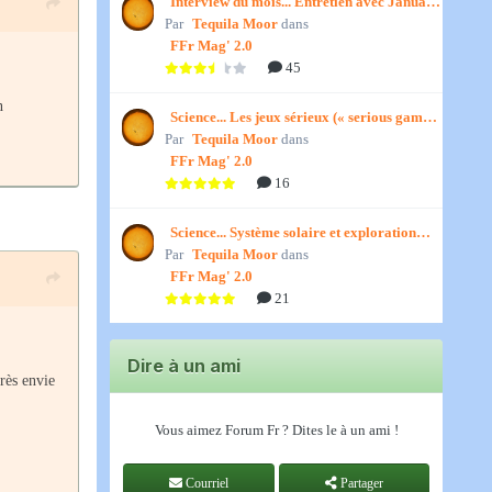
Interview du mois... Entretien avec January,
Par
par Titenath
Tequila Moor
dans
FFr Mag' 2.0
45
n
Science... Les jeux sérieux (« serious games
Par
») par Jedino
Tequila Moor
dans
FFr Mag' 2.0
16
Science... Système solaire et exploration
Par
spatiale, par Jedino
Tequila Moor
dans
FFr Mag' 2.0
21
Dire à un ami
très envie
Vous aimez Forum Fr ? Dites le à un ami !
Courriel
Partager