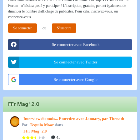
Nous vous invitons à découvrir les centaines de milliers de sujets existants sur LE
Forum - n'hésitez pas à y participer ! L'inscription, gratuite, permet également de
diminuer le nombre d'affichage de publicités. Pour cela, inscrivez-vous, ou
connectez-vous.
Se connecter
ou
S’inscrire
Se connecter avec Facebook
Se connecter avec Twitter
Se connecter avec Google
FFr Mag' 2.0
Interview du mois... Entretien avec January, par Titenath
Par
Tequila Moor
dans
FFr Mag' 2.0
45