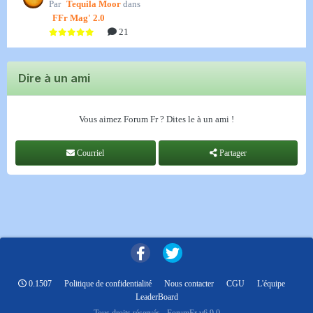
Par
Tequila Moor
dans
FFr Mag' 2.0
21
Dire à un ami
Vous aimez Forum Fr ? Dites le à un ami !
Courriel
Partager
0.1507
Politique de confidentialité
Nous contacter
CGU
L'équipe
LeaderBoard