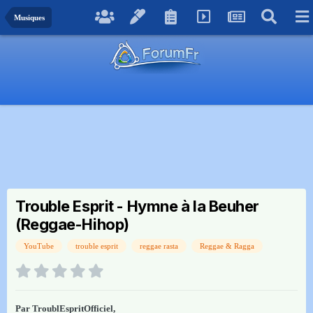
Musiques
Trouble Esprit - Hymne à la Beuher
(Reggae-Hihop)
YouTube
trouble esprit
reggae rasta
Reggae & Ragga
Par
TroublEspritOfficiel
,