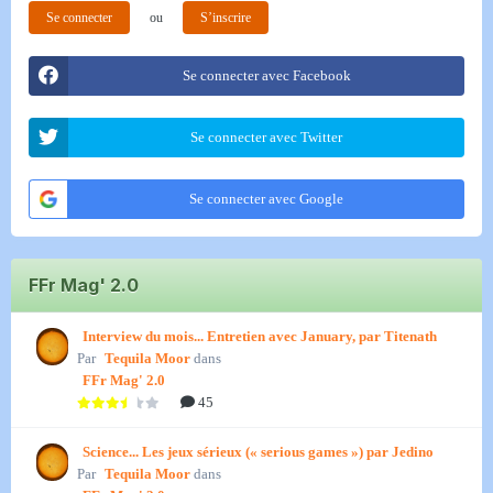
Se connecter
ou
S’inscrire
Se connecter avec Facebook
Se connecter avec Twitter
Se connecter avec Google
FFr Mag' 2.0
Interview du mois... Entretien avec January, par Titenath
Par
Tequila Moor
dans
FFr Mag' 2.0
45
Science... Les jeux sérieux (« serious games ») par Jedino
Par
Tequila Moor
dans