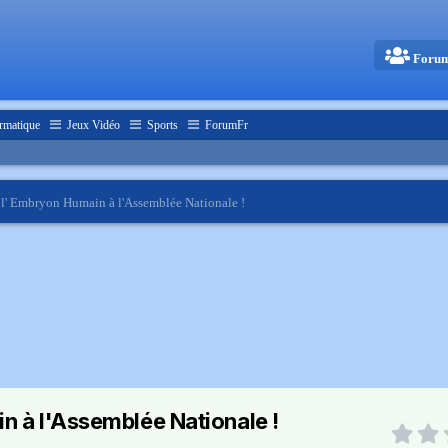
Foru
rmatique
Jeux Vidéo
Sports
ForumFr
e l' Embryon Humain à l'Assemblée Nationale !
n à l'Assemblée Nationale !