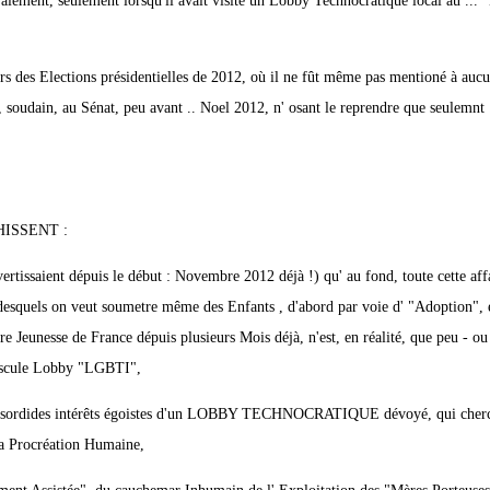
oralement, seulement lorsqu'il avait visité un Lobby Technocratique local au ... 
lors des Elections présidentielles de 2012, où il ne fût même pas mentioné à auc
 soudain, au Sénat, peu avant .. Noel 2012, n' osant le reprendre que seulemnt .
RAHISSENT :
ertissaient dépuis le début : Novembre 2012 déjà !) qu' au fond, toute cette affa
esquels on veut soumetre même des Enfants , d'abord par voie d' "Adoption", 
re Jeunesse de France dépuis plusieurs Mois déjà, n'est, en réalité, que peu - ou
niscule Lobby "LGBTI",
les sordides intérêts égoistes d'un LOBBY TECHNOCRATIQUE dévoyé, qui cherc
la Procréation Humaine,