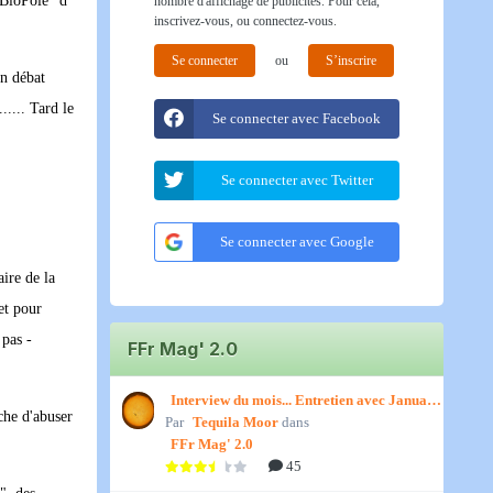
"BioPole" d'
nombre d'affichage de publicités. Pour cela,
inscrivez-vous, ou connectez-vous.
Se connecter
ou
S’inscrire
un débat
..... Tard le
Se connecter avec Facebook
Se connecter avec Twitter
Se connecter avec Google
ire de la
et pour
 pas -
FFr Mag' 2.0
Interview du mois... Entretien avec January,
he d'abuser
Par
par Titenath
Tequila Moor
dans
FFr Mag' 2.0
45