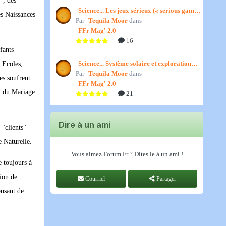
", des
Science... Les jeux sérieux (« serious games
es Naissances
Par
») par Jedino
Tequila Moor
dans
FFr Mag' 2.0
16
fants
Science... Système solaire et exploration
 Ecoles,
Par
spatiale, par Jedino
Tequila Moor
dans
es soufrent
FFr Mag' 2.0
e" du Mariage
21
Dire à un ami
 "clients"
 Naturelle.
Vous aimez Forum Fr ? Dites le à un ami !
 toujours à
tion de
Courriel
Partager
busant de