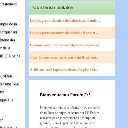
ifestement
Contenu similaire
Le plus grand cimetière de baleines au monde ...
euple de la
xtorquer au
Le plus jeune couturier du monde a 9 ans, et ...
étique des
Gymnastique : naturalisée Algérienne après un...
r de la
OMBE" à peine
« Les joueurs accepteront parce qu'ils aiment...
A 108 ans, une Japonaise devient la plus viei...
ourd'hui
ter une 1ère
fin
Bienvenue sur Forum Fr !
sque à la
Nous vous invitons à découvrir les centaines
de milliers de sujets existants sur LE Forum -
n'hésitez pas à y participer ! L'inscription,
son
gratuite, permet également de diminuer le