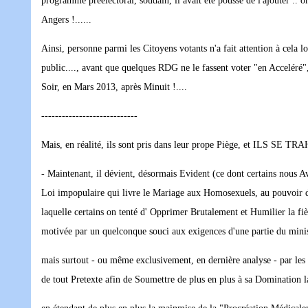
programme préelectoral, soudain, il avait été poussé de l'ajouter .. 
Angers !......
Ainsi, personne parmi les Citoyens votants n'a fait attention à cela 
public...., avant que quelques RDG ne le fassent voter "en Acceléré",
Soir, en Mars 2013, après Minuit !....
----------------------------
Mais, en réalité, ils sont pris dans leur prope Piège, et ILS SE T
- Maintenant, il dévient, désormais Evident (ce dont certains nous Av
Loi impopulaire qui livre le Mariage aux Homosexuels, au pouvoir d
laquelle certains on tenté d' Opprimer Brutalement et Humilier la fiè
motivée par un quelconque souci aux exigences d'une partie du mi
mais surtout - ou même exclusivement, en dernière analyse - par 
de tout Pretexte afin de Soumettre de plus en plus à sa Domination 