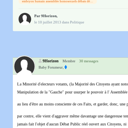
embryon humain assemblée homosexuels débats démocratiques
Par
9Horizon
,
le 10 juillet 2013
dans
Politique
9Horizon
Membre
30 messages
Baby Forumeur‚
La Minorité d'electeurs votants, (la Majorité des Citoyens ayant notoi
Manipulation de la "Gauche" pour usurper le pouvoir à l' Assemblée na
au lieu d'être au moins consciente de ces Faits, et garder, donc, une 
par contre, elle vient d'aggraver même davantage une dangereuse ten
jamais fait l'objet d'aucun Débat Public réel ouvert aux Citoyens, n