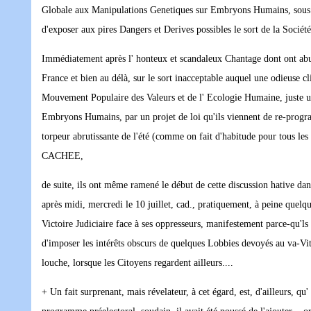
Globale aux Manipulations Genetiques sur Embryons Humains, sous l
d'exposer aux pires Dangers et Derives possibles le sort de la Société
Immédiatement après l' honteux et scandaleux Chantage dont ont abusé
France et bien au délà, sur le sort inacceptable auquel une odieuse cl
Mouvement Populaire des Valeurs et de l' Ecologie Humaine, juste u
Embryons Humains, par un projet de loi qu'ils viennent de re-progr
torpeur abrutissante de l'été (comme on fait d'habitude pour tous
CACHEE,
de suite, ils ont même ramené le début de cette discussion hative dan
après midi, mercredi le 10 juillet, cad., pratiquement, à peine quel
Victoire Judiciaire face à ses oppresseurs, manifestement parce-qu'ls
d'imposer les intérêts obscurs de quelques Lobbies devoyés au va-Vit
louche, lorsque les Citoyens regardent ailleurs....
+ Un fait surprenant, mais révelateur, à cet égard, est, d'ailleurs, q