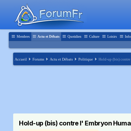
Membres
Actu et Débats
Quotidien
Culture
Loisirs
Info
Accueil
Forums
Actu et Débats
Politique
Hold-up (bis) contr
Hold-up (bis) contre l' Embryon Humai