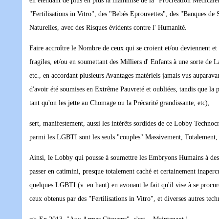
en étendant de plus en plus la mainmise de la "Procréation Médicale
"Fertilisations in Vitro", des "Bebés Eprouvettes", des "Banques de 
Naturelles, avec des Risques évidents contre l' Humanité.
Faire accroître le Nombre de ceux qui se croient et/ou deviennent 
fragiles, et/ou en soumettant des Milliers d' Enfants à une sorte de
etc., en accordant plusieurs Avantages matériels jamais vus auparavan
d'avoir été soumises en Extrême Pauvreté et oubliées, tandis que la p
tant qu'on les jette au Chomage ou la Précarité grandissante, etc),
sert, manifestement, aussi les intérêts sordides de ce Lobby Techno
parmi les LGBTI sont les seuls "couples" Massivement, Totalement,
Ainsi, le Lobby qui pousse à soumettre les Embryons Humains à des 
passer en catimini, presque totalement caché et certainement inapercu
quelques LGBTI (v. en haut) en avouant le fait qu'il vise à se pro
ceux obtenus par des "Fertilisations in Vitro", et diverses autres tech