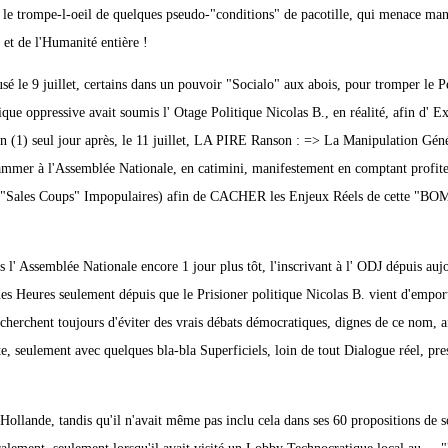
e trompe-l-oeil de quelques pseudo-"conditions" de pacotille, qui menace man
 et de l'Humanité entière !
 le 9 juillet, certains dans un pouvoir "Socialo" aux abois, pour tromper le P
ique oppressive avait soumis l' Otage Politique Nicolas B., en réalité, afin d' E
n (1) seul jour après, le 11 juillet, LA PIRE Ranson : => La Manipulation Gén
ammer à l'Assemblée Nationale, en catimini, manifestement en comptant profite
 les "Sales Coups" Impopulaires) afin de CACHER les Enjeux Réels de cette "B
s l' Assemblée Nationale encore 1 jour plus tôt, l'inscrivant à l' ODJ dépuis auj
ques Heures seulement dépuis que le Prisioner politique Nicolas B. vient d'empor
 cherchent toujours d'éviter des vrais débats démocratiques, dignes de ce nom, a
e, seulement avec quelques bla-bla Superficiels, loin de tout Dialogue réel, pre
u' Hollande, tandis qu'il n'avait même pas inclu cela dans ses 60 propositions de 