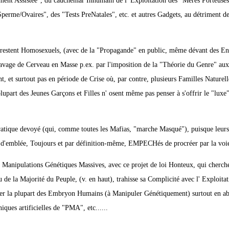
ment Assistée", du cauchemar Inhumain de l' Exploitation des "Mères Porteuses
Sperme/Ovaires", des "Tests PreNatales", etc. et autres Gadgets, au détriment d
et restent Homosexuels, (avec de la "Propagande" en public, même dévant des En
 Lavage de Cerveau en Masse p.ex. par l'imposition de la "Théorie du Genre" aux
t, et surtout pas en période de Crise où, par contre, plusieurs Familles Naturell
lupart des Jeunes Garçons et Filles n' osent même pas penser à s'offrir le "lux
cratique devoyé (qui, comme toutes les Mafias, "marche Masqué"), puisque leurs
 d'emblée, Toujours et par définition-même, EMPECHés de procréer par la voie
Manipulations Génétiques Massives, avec ce projet de loi Honteux, qui cherche
 de la Majorité du Peuple, (v. en haut), trahisse sa Complicité avec l' Exploita
curer la plupart des Embryon Humains (à Manipuler Génétiquement) surtout en a
niques artificielles de "PMA", etc......