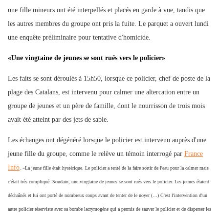
une fille mineurs ont été interpellés et placés en garde à vue, tandis que
les autres membres du groupe ont pris la fuite. Le parquet a ouvert lundi
une enquête préliminaire pour tentative d'homicide.
«Une vingtaine de jeunes se sont rués vers le policier»
Les faits se sont déroulés à 15h50, lorsque ce policier, chef de poste de la
plage des Catalans, est intervenu pour calmer une altercation entre un
groupe de jeunes et un père de famille, dont le nourrisson de trois mois
avait été atteint par des jets de sable.
Les échanges ont dégénéré lorsque le policier est intervenu auprès d'une
jeune fille du groupe, comme le relève un témoin interrogé par
France
Info
. «La jeune fille était hystérique. Le policier a tenté de la faire sortir de l'eau pour la calmer mais
c'était très compliqué. Soudain, une vingtaine de jeunes se sont rués vers le policier. Les jeunes étaient
déchaînés et lui ont porté de nombreux coups avant de tenter de le noyer (…) C'est l'intervention d'un
autre policier réserviste avec sa bombe lacrymogène qui a permis de sauver le policier et de disperser les