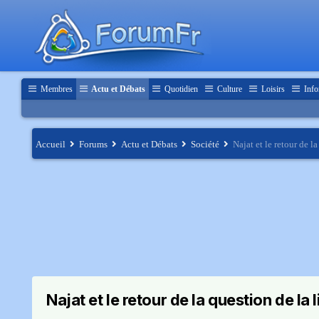
Membres
Actu et Débats
Quotidien
Culture
Loisirs
Info
Accueil
Forums
Actu et Débats
Société
Najat et le retour de la
Najat et le retour de la question de la 