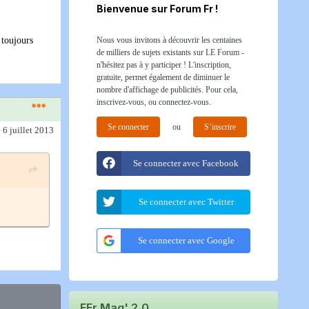
Bienvenue sur Forum Fr !
Nous vous invitons à découvrir les centaines
 toujours
de milliers de sujets existants sur LE Forum -
n'hésitez pas à y participer ! L'inscription,
gratuite, permet également de diminuer le
nombre d'affichage de publicités. Pour cela,
inscrivez-vous, ou connectez-vous.
Se connecter
ou
S’inscrire
e 6 juillet 2013
Se connecter avec Facebook
Se connecter avec Twitter
Se connecter avec Google
FFr Mag' 2.0