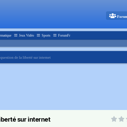
Foru
rmatique
Jeux Vidéo
Sports
ForumFr
 question de la liberté sur internet
liberté sur internet