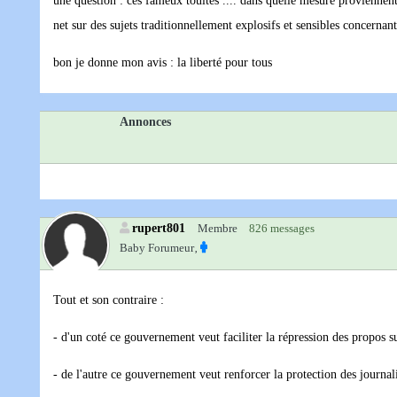
une question : ces fameux touites .... dans quelle mesure proviennent -
net sur des sujets traditionnellement explosifs et sensibles concernan
bon je donne mon avis : la liberté pour tous
Annonces
rupert801
Membre
826 messages
Baby Forumeur‚
Tout et son contraire :
- d'un coté ce gouvernement veut faciliter la répression des propos s
- de l'autre ce gouvernement veut renforcer la protection des journalist