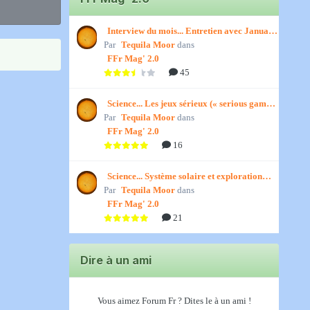
Interview du mois... Entretien avec January,
Par
par Titenath
Tequila Moor
dans
FFr Mag' 2.0
45
Science... Les jeux sérieux (« serious games
Par
») par Jedino
Tequila Moor
dans
FFr Mag' 2.0
16
Science... Système solaire et exploration
Par
spatiale, par Jedino
Tequila Moor
dans
FFr Mag' 2.0
21
Dire à un ami
Vous aimez Forum Fr ? Dites le à un ami !