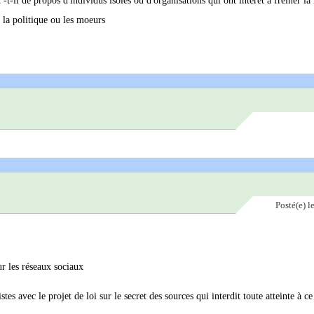
t-il de propos d'individus isolés ou d'organisations qui ont intérêt à freiner la l
t la politique ou les moeurs
Posté(e)
l
ur les réseaux sociaux
es avec le projet de loi sur le secret des sources qui interdit toute atteinte à ce 