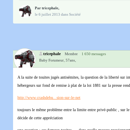
Par
tricephale
,
le 6 juillet 2013
dans
Société
tricephale
Membre
1 650 messages
Baby Forumeur‚
57ans‚
A la suite de touites jugés antisémites, la question de la liberté sur i
hébergeurs sur fond de remise à plat de la loi 1881 sur la presse rend
http://www.crashdebu...sion-sur-le-net
toujours le même problème entre la limite entre privé-public , sur le
décide de cette appréciation