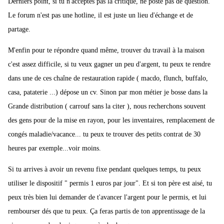
Derniers point, si tu n'acceptes pas la critique, ne poste pas de question.
Le forum n'est pas une hotline, il est juste un lieu d'échange et de
partage.
M'enfin pour te répondre quand même, trouver du travail à la maison
c'est assez difficile, si tu veux gagner un peu d'argent, tu peux te rendre
dans une de ces chaîne de restauration rapide ( macdo, flunch, buffalo,
casa, pataterie ...) dépose un cv. Sinon par mon métier je bosse dans la
Grande distribution ( carrouf sans la citer ), nous recherchons souvent
des gens pour de la mise en rayon, pour les inventaires, remplacement de
congés maladie/vacance... tu peux te trouver des petits contrat de 30
heures par exemple...voir moins.
Si tu arrives à avoir un revenu fixe pendant quelques temps, tu peux
utiliser le dispositif " permis 1 euros par jour". Et si ton père est aisé, tu
peux très bien lui demander de t'avancer l'argent pour le permis, et lui
rembourser dés que tu peux. Ça feras partis de ton apprentissage de la