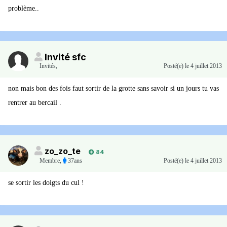
problème..
Invité sfc
Invités
,
Posté(e)
le 4 juillet 2013
non mais bon des fois faut sortir de la grotte sans savoir si un jours tu vas
rentrer au bercail .
zo_zo_te
84
Membre
,
37ans
Posté(e)
le 4 juillet 2013
se sortir les doigts du cul !