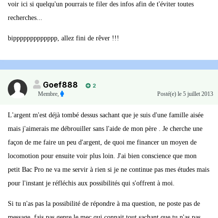
voir ici si quelqu'un pourrais te filer des infos afin de t'éviter toutes
recherches...
bippppppppppppp, allez fini de rêver !!!
Goef888
2
Membre
,
Posté(e)
le 5 juillet 2013
L'argent m'est déjà tombé dessus sachant que je suis d'une famille aisée
mais j'aimerais me débrouiller sans l'aide de mon père . Je cherche une
façon de me faire un peu d'argent, de quoi me financer un moyen de
locomotion pour ensuite voir plus loin. J'ai bien conscience que mon
petit Bac Pro ne va me servir à rien si je ne continue pas mes études mais
pour l'instant je réfléchis aux possibilités qui s'offrent à moi.
Si tu n'as pas la possibilité de répondre à ma question, ne poste pas de
message, fais pas genre le mec qui connait tout sachant que tu n'as pas