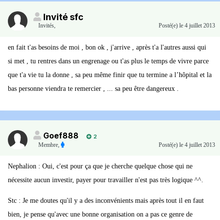
Invité sfc
Invités
,
Posté(e)
le 4 juillet 2013
en fait t'as besoins de moi , bon ok , j'arrive , après t'a l'autres aussi qui
si met , tu rentres dans un engrenage ou t'as plus le temps de vivre parce
que t'a vie tu la donne , sa peu même finir que tu termine a l’hôpital et la
bas personne viendra te remercier , ... sa peu être dangereux .
Goef888
2
Membre
,
Posté(e)
le 4 juillet 2013
Nephalion : Oui, c'est pour ça que je cherche quelque chose qui ne
nécessite aucun investir, payer pour travailler n'est pas très logique ^^.
Stc : Je me doutes qu'il y a des inconvénients mais après tout il en faut
bien, je pense qu'avec une bonne organisation on a pas ce genre de