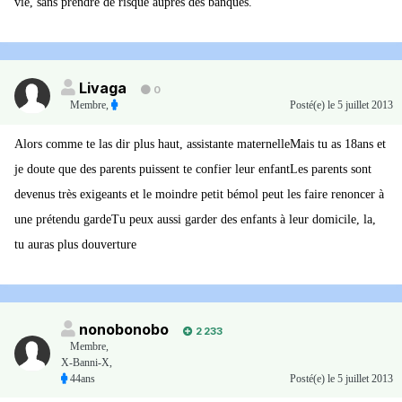
vie, sans prendre de risque auprès des banques.
Livaga
0
Membre
,
Posté(e)
le 5 juillet 2013
Alors comme te las dir plus haut, assistante maternelleMais tu as 18ans et
je doute que des parents puissent te confier leur enfantLes parents sont
devenus très exigeants et le moindre petit bémol peut les faire renoncer à
une prétendu gardeTu peux aussi garder des enfants à leur domicile, la,
tu auras plus douverture
nonobonobo
2 233
Membre
,
X-Banni-X,
44ans
Posté(e)
le 5 juillet 2013