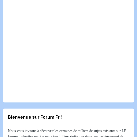
Bienvenue sur Forum Fr !
Nous vous invitons à découvrir les centaines de milliers de sujets existants sur LE
Forum - n'hésitez pas à y participer ! L'inscription, gratuite, permet également de