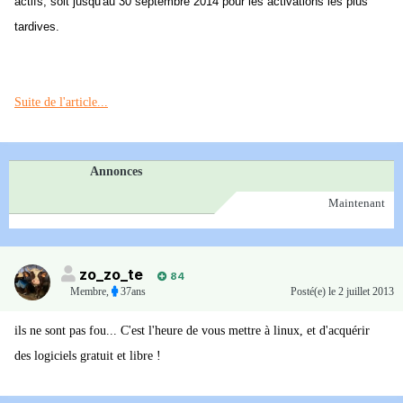
actifs, soit jusqu'au 30 septembre 2014 pour les activations les plus
tardives.
Suite de l'article...
Annonces
Maintenant
zo_zo_te
84
Membre
,
37ans
Posté(e)
le 2 juillet 2013
ils ne sont pas fou... C'est l'heure de vous mettre à linux, et d'acquérir
des logiciels gratuit et libre !