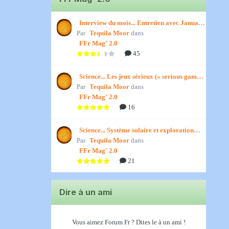
Interview du mois... Entretien avec January,
Par
par Titenath
Tequila Moor
dans
FFr Mag' 2.0
45
Science... Les jeux sérieux (« serious games
Par
») par Jedino
Tequila Moor
dans
FFr Mag' 2.0
16
Science... Système solaire et exploration
Par
spatiale, par Jedino
Tequila Moor
dans
FFr Mag' 2.0
21
Dire à un ami
Vous aimez Forum Fr ? Dites le à un ami !