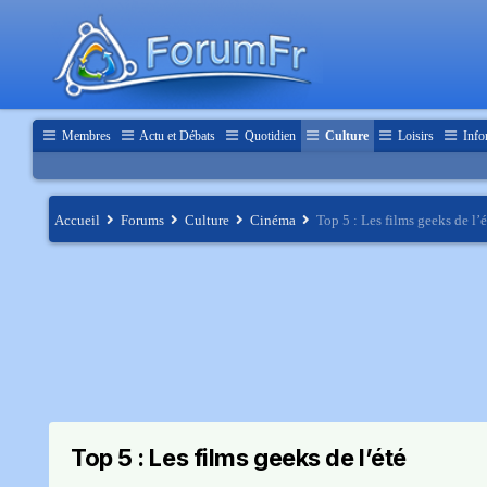
Membres
Actu et Débats
Quotidien
Culture
Loisirs
Info
Accueil
Forums
Culture
Cinéma
Top 5 : Les films geeks de l’é
Top 5 : Les films geeks de l’été