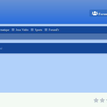
Foru
rmatique
Jeux Vidéo
Sports
ForumFr
té