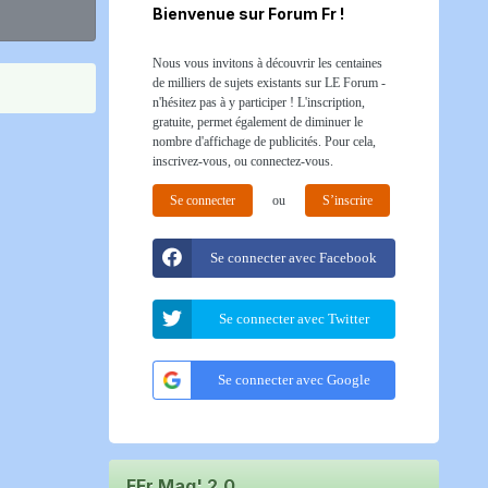
Bienvenue sur Forum Fr !
Nous vous invitons à découvrir les centaines
de milliers de sujets existants sur LE Forum -
n'hésitez pas à y participer ! L'inscription,
gratuite, permet également de diminuer le
nombre d'affichage de publicités. Pour cela,
inscrivez-vous, ou connectez-vous.
Se connecter
ou
S’inscrire
Se connecter avec Facebook
Se connecter avec Twitter
Se connecter avec Google
FFr Mag' 2.0