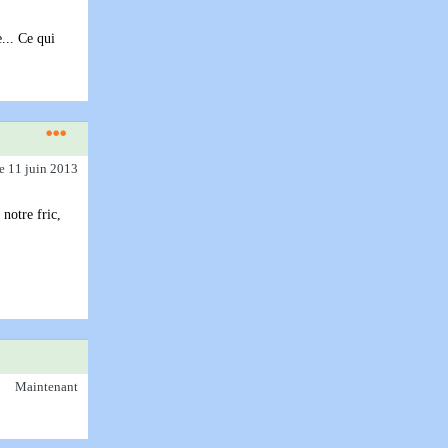
... Ce qui
le 11 juin 2013
 notre fric,
Maintenant