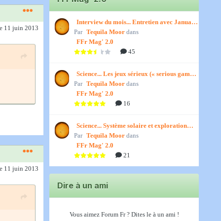
Interview du mois... Entretien avec January,
le 11 juin 2013
Par
par Titenath
Tequila Moor
dans
FFr Mag' 2.0
45
Science... Les jeux sérieux (« serious games
Par
») par Jedino
Tequila Moor
dans
FFr Mag' 2.0
16
Science... Système solaire et exploration
Par
spatiale, par Jedino
Tequila Moor
dans
FFr Mag' 2.0
21
le 11 juin 2013
Dire à un ami
Vous aimez Forum Fr ? Dites le à un ami !