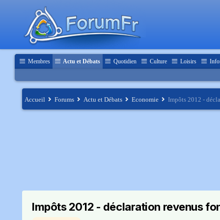
Membres
Actu et Débats
Quotidien
Culture
Loisirs
Info
Accueil
Forums
Actu et Débats
Economie
Impôts 2012 - décla
Impôts 2012 - déclaration revenus fon