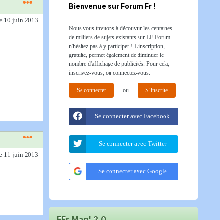
Bienvenue sur Forum Fr !
le 10 juin 2013
Nous vous invitons à découvrir les centaines
de milliers de sujets existants sur LE Forum -
n'hésitez pas à y participer ! L'inscription,
gratuite, permet également de diminuer le
nombre d'affichage de publicités. Pour cela,
inscrivez-vous, ou connectez-vous.
Se connecter
ou
S’inscrire
Se connecter avec Facebook
Se connecter avec Twitter
le 11 juin 2013
Se connecter avec Google
FFr Mag' 2.0