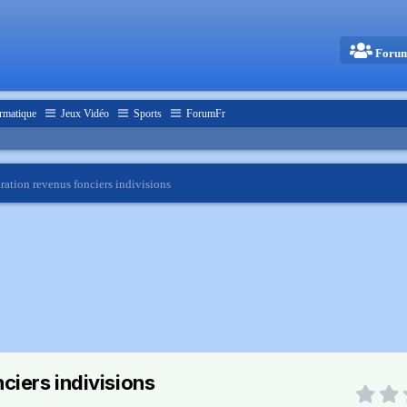
Foru
rmatique
Jeux Vidéo
Sports
ForumFr
ration revenus fonciers indivisions
ciers indivisions