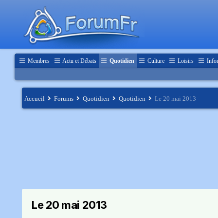
Membres
Actu et Débats
Quotidien
Culture
Loisirs
Info
Accueil
Forums
Quotidien
Quotidien
Le 20 mai 2013
Le 20 mai 2013