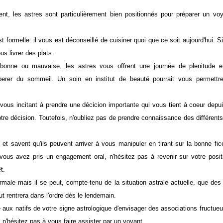
ent, les astres sont particulièrement bien positionnés pour préparer un vo
z pas.
t formelle: il vous est déconseillé de cuisiner quoi que ce soit aujourd'hui. 
s vous livrer des plats.
bonne ou mauvaise, les astres vous offrent une journée de plenitude e
uperer du sommeil. Un soin en institut de beauté pourrait vous permettre
f vous incitant à prendre une décicion importante qui vous tient à coeur dep
otre décision. Toutefois, n'oubliez pas de prendre connaissance des différent
t savent qu'ils peuvent arriver à vous manipuler en tirant sur la bonne fice
vous avez pris un engagement oral, n'hésitez pas à revenir sur votre posit
ntérêt.
ale mais il se peut, compte-tenu de la situation astrale actuelle, que de
, tout rentrera dans l'ordre dès le lendemain.
 aux natifs de votre signe astrologique d'envisager des associations fructue
oin, n'hésitez pas à vous faire assister par un voyant.