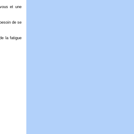
 vous et une
 besoin de se
e la fatigue