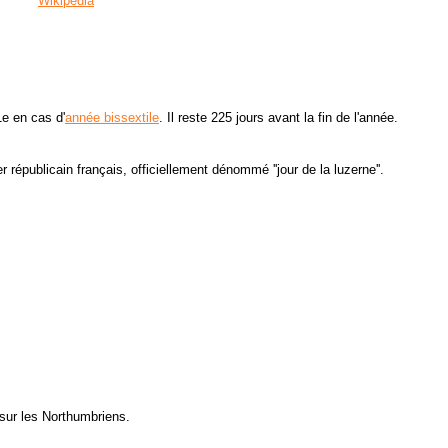
Wikipédia
1e en cas d'
année bissextile
. Il reste 225 jours avant la fin de l'année.
r républicain français, officiellement dénommé ''jour de la luzerne''.
 sur les Northumbriens.