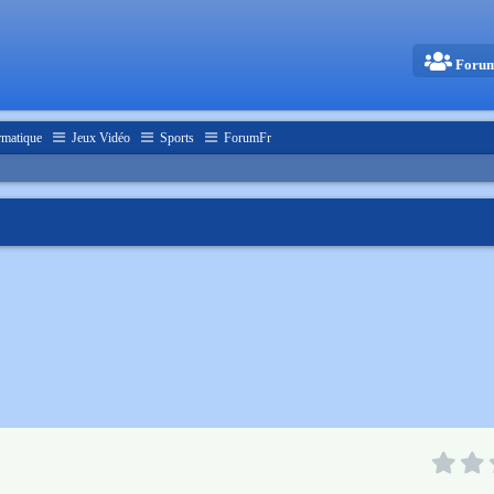
Foru
rmatique
Jeux Vidéo
Sports
ForumFr