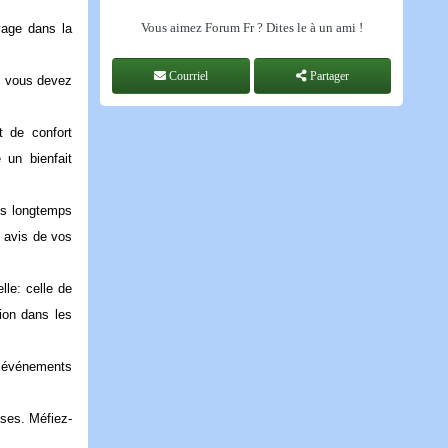
Vous aimez Forum Fr ? Dites le à un ami !
yage dans la
Courriel
Partager
Si vous devez
t de confort
 un bienfait
uis longtemps
s avis de vos
lle: celle de
ion dans les
s événements
uses. Méfiez-