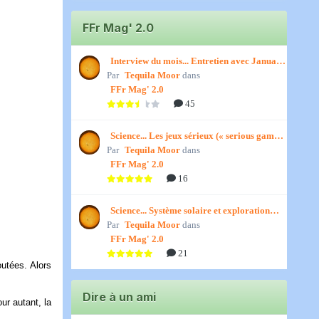
FFr Mag' 2.0
Interview du mois... Entretien avec January,
Par
par Titenath
Tequila Moor
dans
FFr Mag' 2.0
45
Science... Les jeux sérieux (« serious games
Par
») par Jedino
Tequila Moor
dans
FFr Mag' 2.0
16
Science... Système solaire et exploration
Par
spatiale, par Jedino
Tequila Moor
dans
FFr Mag' 2.0
21
outées. Alors
Dire à un ami
ur autant, la