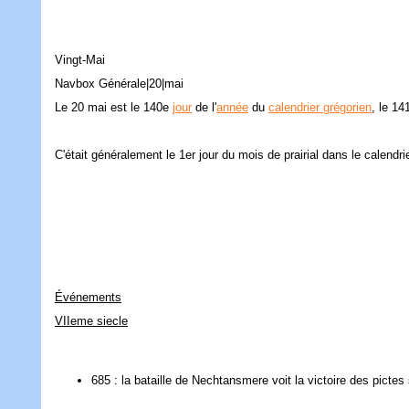
Vingt-Mai
Navbox Générale|20|mai
Le 20 mai est le 140e
jour
de l'
année
du
calendrier grégorien
, le 14
C'était généralement le 1er jour du mois de prairial dans le calendrie
Événements
VIIeme siecle
685 : la bataille de Nechtansmere voit la victoire des pictes