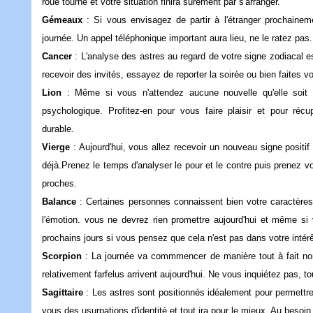
roue tourne et votre situation finira surement par s'arranger.
Gémeaux
: Si vous envisagez de partir à l'étranger prochainem
journée. Un appel téléphonique important aura lieu, ne le rate
Cancer
: L'analyse des astres au regard de votre signe zodiacal es
recevoir des invités, essayez de reporter la soirée ou bien faite
Lion
: Même si vous n'attendez aucune nouvelle qu'elle soit 
psychologique. Profitez-en pour vous faire plaisir et pour réc
durable.
Vierge
: Aujourd'hui, vous allez recevoir un nouveau signe positi
déjà.Prenez le temps d'analyser le pour et le contre puis prenez v
proches.
Balance
: Certaines personnes connaissent bien votre caractères e
l'émotion. vous ne devrez rien promettre aujourd'hui et même si 
prochains jours si vous pensez que cela n'est pas dans votre i
Scorpion
: La journée va commmencer de manière tout à fait norm
relativement farfelus arrivent aujourd'hui. Ne vous inquiétez pas
Sagittaire
: Les astres sont positionnés idéalement pour permettre
vous des usurpations d'identité et tout ira pour le mieux. Au bes