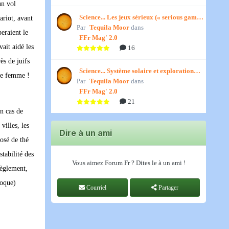
un vol
Science... Les jeux sérieux (« serious games
ariot, avant
Par
») par Jedino
Tequila Moor
dans
eraient le
FFr Mag' 2.0
vait aidé les
16
ès de juifs
Science... Système solaire et exploration
Une femme !
Par
spatiale, par Jedino
Tequila Moor
dans
FFr Mag' 2.0
21
en cas de
villes, les
Dire à un ami
rosé de thé
stabilité des
Vous aimez Forum Fr ? Dites le à un ami !
règlement,
poque)
Courriel
Partager