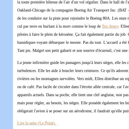
la toute première hôtesse de l'air d'un vol régulier. Dans le hall de 
Oakland-Chicago de la compagnie Boeing Air Transport Inc. (BAT - fut
de les conduire sur la piste pour rejoindre le Boeing 80A. Les onze me
cul par terre en hurlant à la mort comme le loup de
Tex Avery
. Elle
pilotes à faire le plein de kérosène. Ça fait également partie du job. 
hassidiques voyant débarquer le messie. Pas du tout. L'accueil a été 
Tant pis. Malgré son petit gabarit et son sourire d'écureuil, c'est une d
La jeune infirmière guide les passagers jusqu'à leurs sièges, elle les 
turbulences. Elle les aide à boucler leurs ceintures. Ce qu'ils adoren
rivières ou les montagnes survolées. Vers midi, Ellen distribue un re
ou de café. Pas facile de circuler dans l'étroite allée centrale, car l
appareils actuels. Dans sa poche, elle tient une clef anglaise, non pa
mais pour régler, au besoin, les sièges. Elle possède également les ho
obligerait l'avion à se poser sur un aérodrome, il faudrait qu'elle pui
Lire la suite (Le Point).