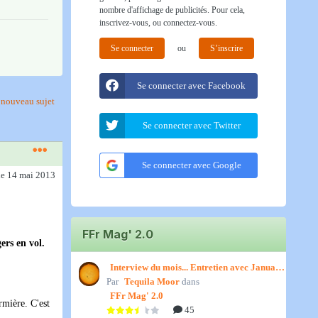
nombre d'affichage de publicités. Pour cela,
inscrivez-vous, ou connectez-vous.
Se connecter
ou
S’inscrire
Se connecter avec Facebook
nouveau sujet
Se connecter avec Twitter
Se connecter avec Google
le 14 mai 2013
FFr Mag' 2.0
ers en vol.
Interview du mois... Entretien avec January,
Par
par Titenath
Tequila Moor
dans
FFr Mag' 2.0
rmière. C'est
45