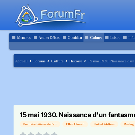
Membres
Actu et Débats
Quotidien
Culture
Loisirs
Info
Accueil
Forums
Culture
Histoire
15 mai 1930. Naissance d'un f
15 mai 1930. Naissance d'un fantasme 
Première hôtesse de l'air
Ellen Church
United Airlines
Boeing 