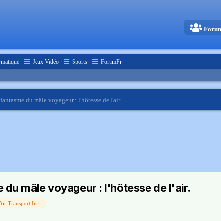
Foru
rmatique
Jeux Vidéo
Sports
ForumFr
antasme du mâle voyageur : l'hôtesse de l'air.
du mâle voyageur : l'hôtesse de l'air.
Air Transport Inc.