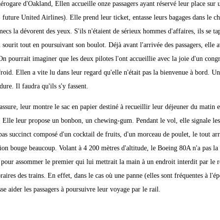
l'aérogare d'Oakland, Ellen accueille onze passagers ayant réservé leur place sur 
ure United Airlines). Elle prend leur ticket, entasse leurs bagages dans le ch
cs la dévorent des yeux. S'ils n'étaient de sérieux hommes d'affaires, ils se tap
n sourit tout en poursuivant son boulot. Déjà avant l'arrivée des passagers, elle a
On pourrait imaginer que les deux pilotes l'ont accueillie avec la joie d'un congr
froid. Ellen a vite lu dans leur regard qu'elle n'était pas la bienvenue à bord. 
ure. Il faudra qu'ils s'y fassent.
rassure, leur montre le sac en papier destiné à recueillir leur déjeuner du matin 
t. Elle leur propose un bonbon, un chewing-gum. Pendant le vol, elle signale les 
pas succinct composé d'un cocktail de fruits, d'un morceau de poulet, le tout ar
'avion bouge beaucoup. Volant à 4 200 mètres d'altitude, le Boeing 80A n'a pas la 
s pour assommer le premier qui lui mettrait la main à un endroit interdit par le 
raires des trains. En effet, dans le cas où une panne (elles sont fréquentes à l'é
sse aider les passagers à poursuivre leur voyage par le rail.