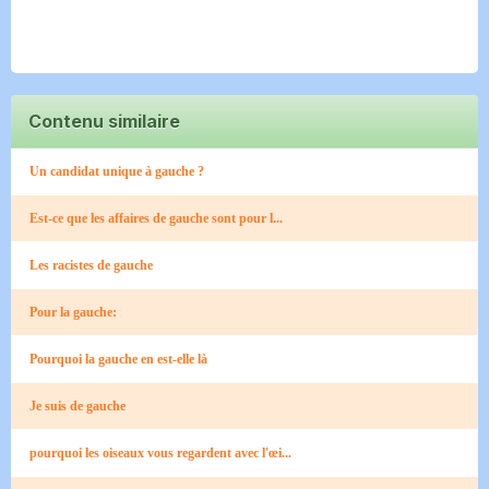
Contenu similaire
Un candidat unique à gauche ?
Est-ce que les affaires de gauche sont pour l...
Les racistes de gauche
Pour la gauche:
Pourquoi la gauche en est-elle là
Je suis de gauche
pourquoi les oiseaux vous regardent avec l'œi...