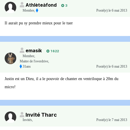
Athlèteàfond
3
Membre
,
Posté(e)
le 6 mai 2013
Il aurait pu sy prendre mieux pour le tuer
emasik
1 622
Membre
,
Maitre de l'overdrive,
31ans
Posté(e)
le 6 mai 2013
Justin est un Dieu, il a le pouvoir de chanter en ventriloque à 20m du
micro!
Invité Tharc
Invités
,
Posté(e)
le 7 mai 2013