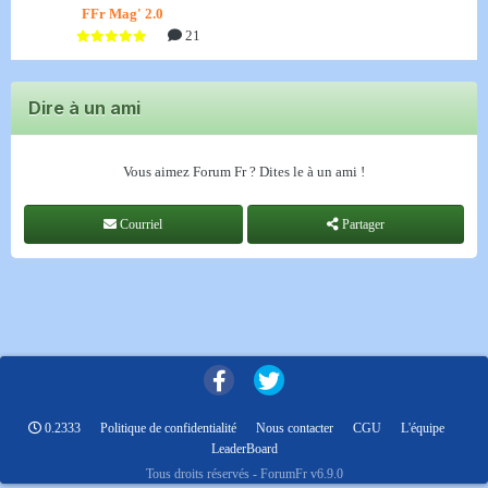
FFr Mag' 2.0
21
Dire à un ami
Vous aimez Forum Fr ? Dites le à un ami !
Courriel
Partager
0.2333
Politique de confidentialité
Nous contacter
CGU
L'équipe
LeaderBoard
Tous droits réservés - ForumFr v6.9.0