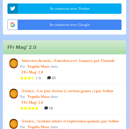
Se connecter avec Twitter
Se connecter avec Google
FFr Mag' 2.0
Interview du mois... Entretien avec January, par Titenath
Par
Tequila Moor
dans
FFr Mag' 2.0
45
Science... Les jeux sérieux (« serious games ») par Jedino
Par
Tequila Moor
dans
FFr Mag' 2.0
16
Science... Système solaire et exploration spatiale, par Jedino
Par
Tequila Moor
dans