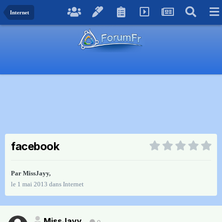
Internet
facebook
Par
MissJayy
,
le 1 mai 2013
dans
Internet
MissJayy