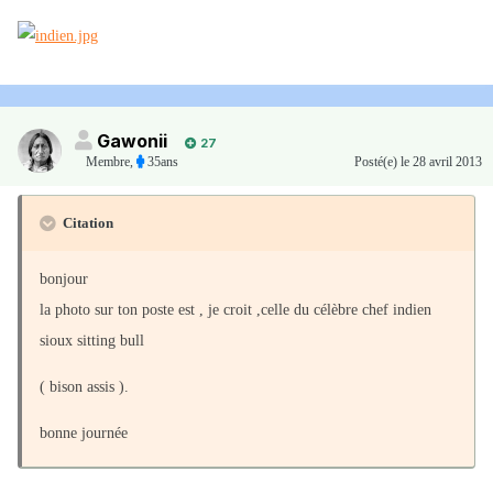
Gawonii
27
Membre
,
35ans
Posté(e)
le 28 avril 2013
Citation
bonjour
la photo sur ton poste est , je croit ,celle du célèbre chef indien
sioux sitting bull
( bison assis ).
bonne journée