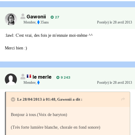
Gawonii
27
Membre
,
35ans
Posté(e)
le 28 avril 2013
:lawl: C'est vrai, des fois je m'ennuie moi-même ^^
Merci bien :)
le merle
9 243
Membre
,
Posté(e)
le 28 avril 2013
Le 28/04/2013 à 01:48, Gawonii a dit :
Bonjour à tous.(Voix de baryton)
(Très forte lumière blanche, chorale en fond sonore)