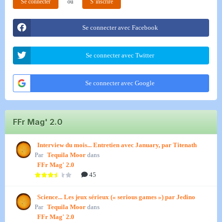
Se connecter
ou
S’inscrire
Se connecter avec Facebook
Se connecter avec Twitter
Se connecter avec Google
FFr Mag' 2.0
Interview du mois... Entretien avec January, par Titenath
Par
Tequila Moor
dans
FFr Mag' 2.0
45
Science... Les jeux sérieux (« serious games ») par Jedino
Par
Tequila Moor
dans
FFr Mag' 2.0