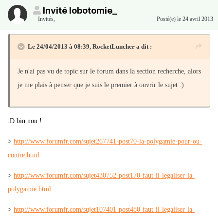
Invité lobotomie_
Invités
,
Posté(e)
le 24 avril 2013
Le 24/04/2013 à 08:39, RocketLuncher a dit :
Je n'ai pas vu de topic sur le forum dans la section recherche, alors
je me plais à penser que je suis le premier à ouvrir le sujet :)
:D bin non !
>
http://www.forumfr.com/sujet267741-post70-la-polygamie-pour-ou-
contre.html
>
http://www.forumfr.com/sujet430752-post170-faut-il-legaliser-la-
polygamie.html
>
http://www.forumfr.com/sujet107401-post480-faut-il-legaliser-la-