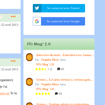
Se connecter avec Twitter
Se connecter avec Google
e 22 avril 2013
FFr Mag' 2.0
Interview du mois... Entretien avec January,
Par
par Titenath
Tequila Moor
dans
FFr Mag' 2.0
45
e 22 avril 2013
Science... Les jeux sérieux (« serious games
urgueniev).
Par
») par Jedino
Tequila Moor
dans
e l'ai
FFr Mag' 2.0
Si tu
16
Science... Système solaire et exploration