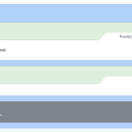
Posté(e
noir
es.