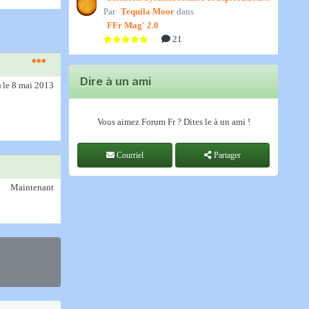
Par
spatiale, par Jedino
Tequila Moor
dans
FFr Mag' 2.0
21
Dire à un ami
)
le 8 mai 2013
Vous aimez Forum Fr ? Dites le à un ami !
Courriel
Partager
Maintenant