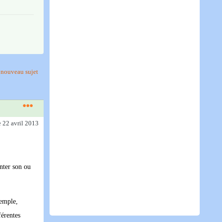
nouveau sujet
e 22 avril 2013
nter son ou
xemple,
férentes