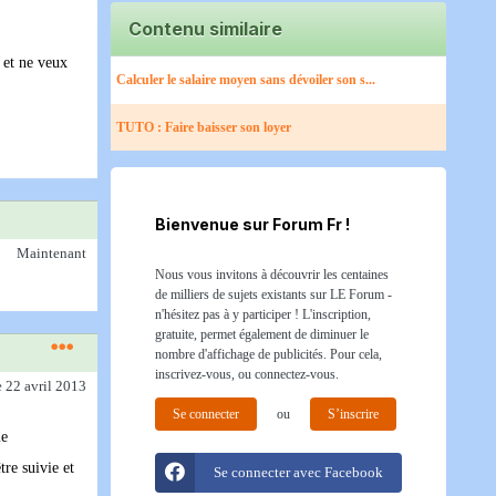
Contenu similaire
, et ne veux
Calculer le salaire moyen sans dévoiler son s...
TUTO : Faire baisser son loyer
Bienvenue sur Forum Fr !
Maintenant
Nous vous invitons à découvrir les centaines
de milliers de sujets existants sur LE Forum -
n'hésitez pas à y participer ! L'inscription,
gratuite, permet également de diminuer le
nombre d'affichage de publicités. Pour cela,
inscrivez-vous, ou connectez-vous.
e 22 avril 2013
Se connecter
ou
S’inscrire
me
tre suivie et
Se connecter avec Facebook