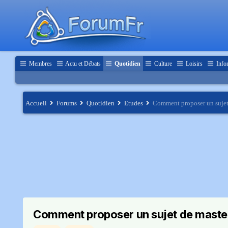
Membres
Actu et Débats
Quotidien
Culture
Loisirs
Info
Accueil
Forums
Quotidien
Etudes
Comment proposer un sujet
Comment proposer un sujet de maste