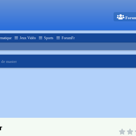
Foru
rmatique
Jeux Vidéo
Sports
ForumFr
 de master
r