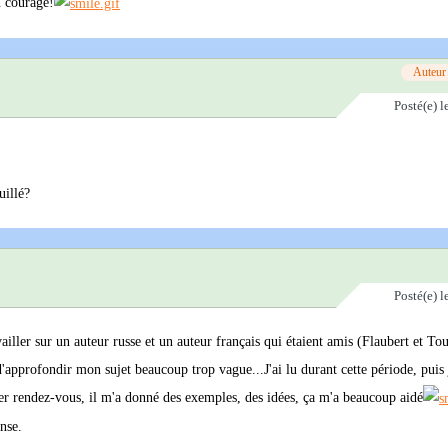
n courage!
Auteur
Posté(e)
l
uillé?
Posté(e)
l
vailler sur un auteur russe et un auteur français qui étaient amis (Flaubert et To
approfondir mon sujet beaucoup trop vague...J'ai lu durant cette période, puis j
mier rendez-vous, il m'a donné des exemples, des idées, ça m'a beaucoup aidé
ense.