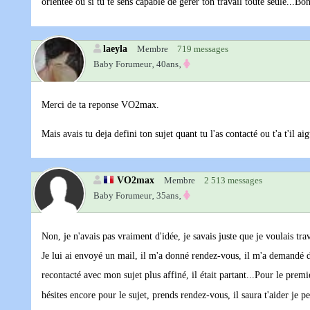
orientée ou si tu te sens capable de gérer ton travail toute seule...Bo
laeyla
Membre
719 messages
Baby Forumeur‚
40ans‚
Merci de ta reponse VO2max.
Mais avais tu deja defini ton sujet quant tu l'as contacté ou t'a t'il aig
VO2max
Membre
2 513 messages
Baby Forumeur‚
35ans‚
Non, je n'avais pas vraiment d'idée, je savais juste que je voulais tra
Je lui ai envoyé un mail, il m'a donné rendez-vous, il m'a demandé d'
recontacté avec mon sujet plus affiné, il était partant...Pour le pre
hésites encore pour le sujet, prends rendez-vous, il saura t'aider je p