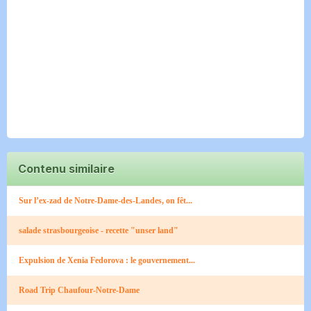
Contenu similaire
Sur l’ex-zad de Notre-Dame-des-Landes, on fêt...
salade strasbourgeoise - recette "unser land"
Expulsion de Xenia Fedorova : le gouvernement...
Road Trip Chaufour-Notre-Dame​