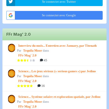
Se connecter avec Twitter
Se connecter avec Google
FFr Mag' 2.0
Interview du mois... Entretien avec January, par Titenath
Par
Tequila Moor
dans
FFr Mag' 2.0
45
Science... Les jeux sérieux (« serious games ») par Jedino
Par
Tequila Moor
dans
FFr Mag' 2.0
16
Science... Système solaire et exploration spatiale, par Jedino
Par
Tequila Moor
dans
FFr Mag' 2.0