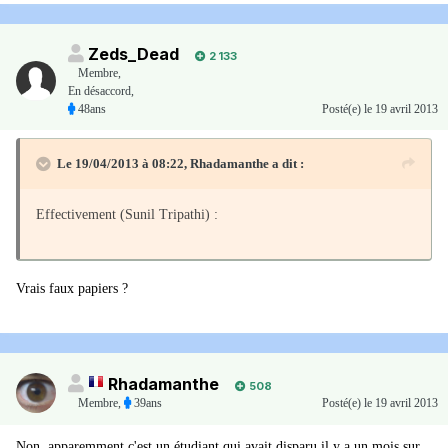
Zeds_Dead
2 133
Membre
,
En désaccord,
48ans
Posté(e)
le 19 avril 2013
Le 19/04/2013 à 08:22, Rhadamanthe a dit :
Effectivement (Sunil Tripathi) :
Vrais faux papiers ?
Rhadamanthe
508
Membre
,
39ans
Posté(e)
le 19 avril 2013
Non, apparemment c'est un étudiant qui avait disparu il y a un mois sur