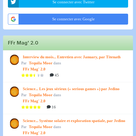
Se connecter avec Twitter
Se connecter avec Google
FFr Mag' 2.0
Interview du mois... Entretien avec January, par Titenath
Par
Tequila Moor
dans
FFr Mag' 2.0
45
Science... Les jeux sérieux (« serious games ») par Jedino
Par
Tequila Moor
dans
FFr Mag' 2.0
16
Science... Système solaire et exploration spatiale, par Jedino
Par
Tequila Moor
dans
FFr Mag' 2.0