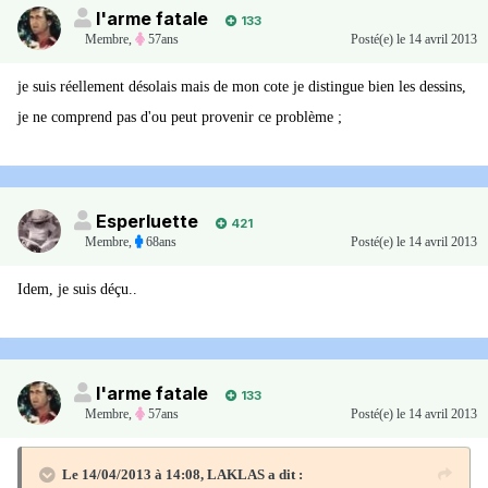
l'arme fatale
133
Membre
,
57ans
Posté(e)
le 14 avril 2013
je suis réellement désolais mais de mon cote je distingue bien les dessins,
je ne comprend pas d'ou peut provenir ce problème ;
Esperluette
421
Membre
,
68ans
Posté(e)
le 14 avril 2013
Idem, je suis déçu..
l'arme fatale
133
Membre
,
57ans
Posté(e)
le 14 avril 2013
Le 14/04/2013 à 14:08, LAKLAS a dit :