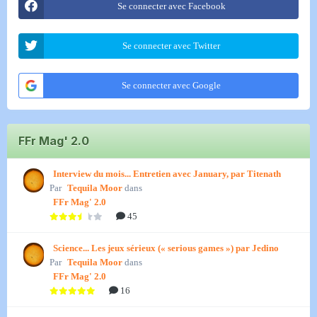
Se connecter avec Facebook
Se connecter avec Twitter
Se connecter avec Google
FFr Mag' 2.0
Interview du mois... Entretien avec January, par Titenath
Par
Tequila Moor
dans
FFr Mag' 2.0
45
Science... Les jeux sérieux (« serious games ») par Jedino
Par
Tequila Moor
dans
FFr Mag' 2.0
16