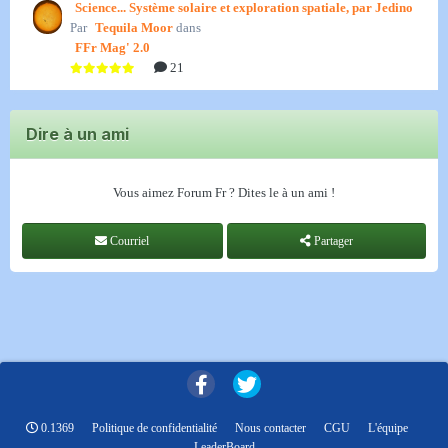
Science... Système solaire et exploration spatiale, par Jedino
Par
Tequila Moor
dans
FFr Mag' 2.0
21
Dire à un ami
Vous aimez Forum Fr ? Dites le à un ami !
Courriel
Partager
0.1369
Politique de confidentialité
Nous contacter
CGU
L'équipe
LeaderBoard