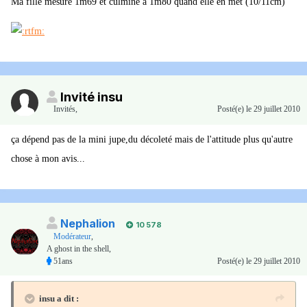
Ma fille mesure 1m69 et culmine à 1m80 quand elle en met (10/11cm)
Invité insu
Invités
,
Posté(e)
le 29 juillet 2010
ça dépend pas de la mini jupe,du décoleté mais de l'attitude plus qu'autre
chose à mon avis...
Nephalion
10 578
Modérateur
,
A ghost in the shell,
51ans
Posté(e)
le 29 juillet 2010
insu a dit :