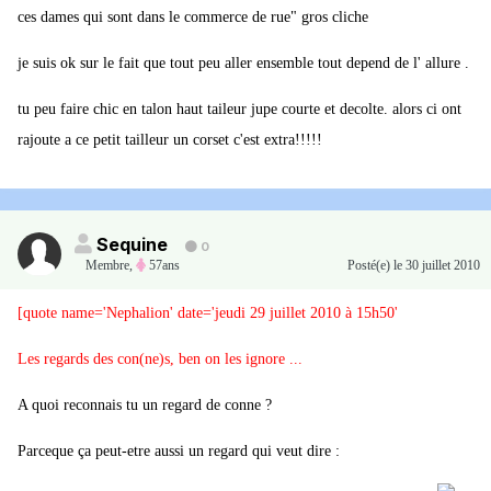
ces dames qui sont dans le commerce de rue" gros cliche
je suis ok sur le fait que tout peu aller ensemble tout depend de l' allure .
tu peu faire chic en talon haut taileur jupe courte et decolte. alors ci ont
rajoute a ce petit tailleur un corset c'est extra!!!!!
Sequine
0
Membre
,
57ans
Posté(e)
le 30 juillet 2010
[quote name='Nephalion' date='jeudi 29 juillet 2010 à 15h50'
Les regards des con(ne)s, ben on les ignore ...
A quoi reconnais tu un regard de conne ?
Parceque ça peut-etre aussi un regard qui veut dire :