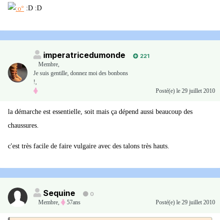
:D :D
imperatricedumonde
221
Membre
,
Je suis gentille, donnez moi des bonbons
!,
Posté(e)
le 29 juillet 2010
la démarche est essentielle, soit mais ça dépend aussi beaucoup des
chaussures.
c'est très facile de faire vulgaire avec des talons très hauts.
Sequine
0
Membre
,
57ans
Posté(e)
le 29 juillet 2010