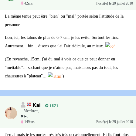
42ans
Posté(e)
le 29 juillet 2010
La même tenue peut être "bien" ou "mal" portée selon l'attitude de la
personne...
Bon, ici, les talons de plus de 6-7 cm, je les évite. Surtout les fins.
Autrement... bin... disons que j'ai l'air ridicule, au mieux.
(En revanche, 15cm, j'ai du mal à voir ce que ça peut donner en
"mettable"... sachant que je n'aime pas, mais alors pas du tout, les
chaussures à "plateau"...
)
Kai
1 571
Membre+,
✖►,
149ans
Posté(e)
le 29 juillet 2010
J'en ai mais je les portes très très très occasionnellement. Et ils font plus