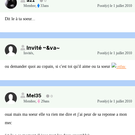
azz
0
Membre
,
33ans
Posté(e)
le 1 juillet 2010
Dit le à ta soeur...
Invité ~&va~
Invités
,
Posté(e)
le 1 juillet 2010
ou demander quoi au copain, si c'est toi qu'il aime ou ta soeur
Mel35
0
Membre
,
29ans
Posté(e)
le 1 juillet 2010
ouai mais ma soeur elle va rien me dire et j'ai peur de sa reponse a mon
mec