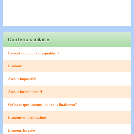
Contenu similaire
Un seul mot pour vous qualifier !
L'amour
Amour impossible
Amour inconditionnel
Qu'est-ce que l'amour pour vous finalement?
L'amour est il un casino?
L’amour, les actes