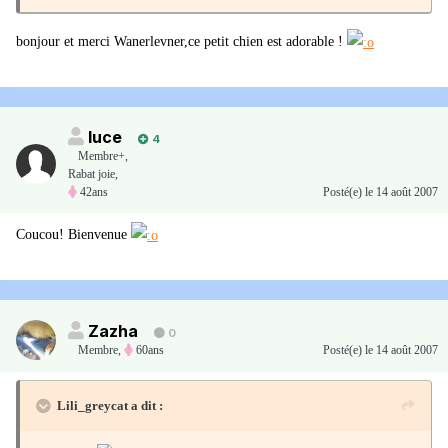
bonjour et merci Wanerlevner,ce petit chien est adorable !
luce
4
Membre+,
Rabat joie,
42ans
Posté(e)
le 14 août 2007
Coucou! Bienvenue
Zazha
0
Membre
,
60ans
Posté(e)
le 14 août 2007
Lili_greycat a dit :