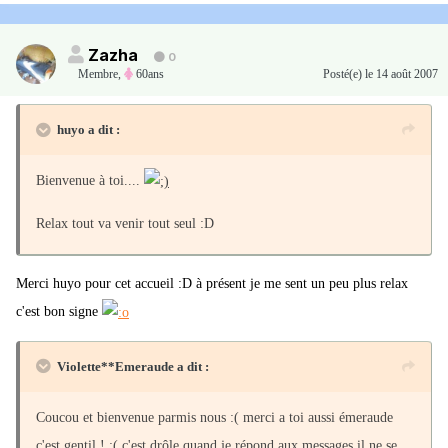
Zazha
0
Membre
,
60ans
Posté(e)
le 14 août 2007
huyo a dit :
Bienvenue à toi....
Relax tout va venir tout seul :D
Merci huyo pour cet accueil :D à présent je me sent un peu plus relax
c'est bon signe
Violette**Emeraude a dit :
Coucou et bienvenue parmis nous :( merci a toi aussi émeraude
c'est gentil ! :( c'est drôle quand je répond aux messages il ne se