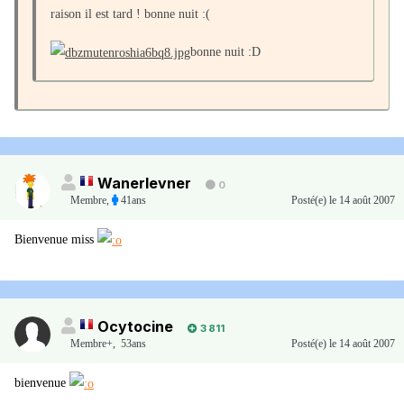
raison il est tard ! bonne nuit :(
bonne nuit :D
Wanerlevner
0
Membre
,
41ans
Posté(e)
le 14 août 2007
Bienvenue miss
Ocytocine
3 811
Membre+,
53ans
Posté(e)
le 14 août 2007
bienvenue