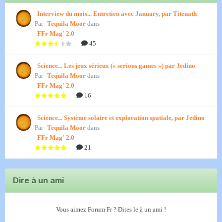
Interview du mois... Entretien avec January, par Titenath
Par
Tequila Moor
dans
FFr Mag' 2.0
45
Science... Les jeux sérieux (« serious games ») par Jedino
Par
Tequila Moor
dans
FFr Mag' 2.0
16
Science... Système solaire et exploration spatiale, par Jedino
Par
Tequila Moor
dans
FFr Mag' 2.0
21
Dire à un ami
Vous aimez Forum Fr ? Dites le à un ami !