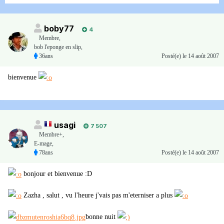
boby77
4
Membre
,
bob l'eponge en slip,
36ans
Posté(e)
le 14 août 2007
bienvenue
usagi
7 507
Membre+,
E-mage,
78ans
Posté(e)
le 14 août 2007
bonjour et bienvenue :D
Zazha , salut , vu l'heure j'vais pas m'eterniser a plus
bonne nuit