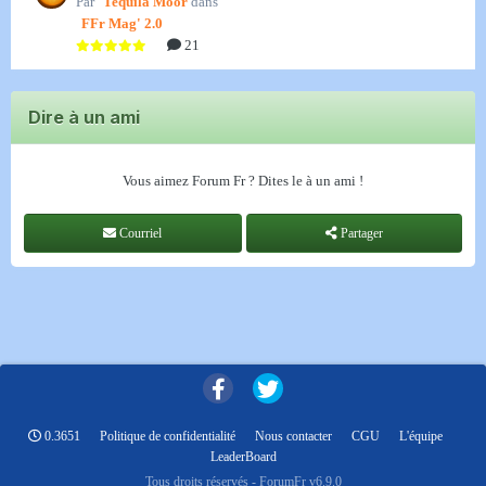
Par
Tequila Moor
dans
FFr Mag' 2.0
21
Dire à un ami
Vous aimez Forum Fr ? Dites le à un ami !
Courriel
Partager
0.3651
Politique de confidentialité
Nous contacter
CGU
L'équipe
LeaderBoard
Tous droits réservés - ForumFr v6.9.0