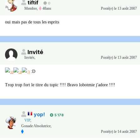
tiftif
0
Membre
,
48ans
Posté(e)
le 13 août 2007
oui mais pas de tous les esprits
Invité
Invités
,
Posté(e)
le 13 août 2007
:D
Trop trop fort le titre du topic !!!! Bravo lobotmie j'adore !!!!
yop!
5 178
VIP
,
Gonade Absolutrice,
Posté(e)
le 14 août 2007