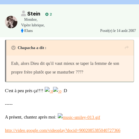
Stein
2
Membre
,
Vipère lubrique,
83ans
Posté(e)
le 14 août 2007
Chapacha a dit :
Euh, alors Dieu dit qu'il vaut mieux se taper la femme de son
propre frère plutôt que se masturber ????
C'est à peu près ça!!!!
:D
-----
A présent, chantez après moi:
http://video.google.com/videoplay?docid=9002085385040727366