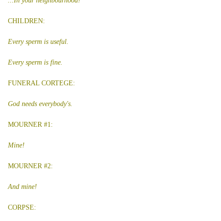
...In your neighbourhood!
CHILDREN:
Every sperm is useful.
Every sperm is fine.
FUNERAL CORTEGE:
God needs everybody's.
MOURNER #1:
Mine!
MOURNER #2:
And mine!
CORPSE: