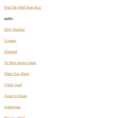
Feed Me With Your Kiss
audio:
Only Shallow
Loomer
Touched
To Here knows when
When You Sleep
I Only Said
Come In Alone
Sometimes