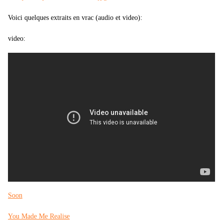
Voici quelques extraits en vrac (audio et video):
video:
Soon
You Made Me Realise