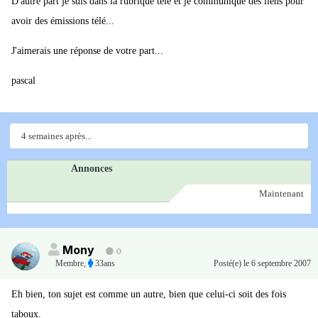
D'autre part je suis dans la rubrique télé et je communique des liens pour
avoir des émissions télé...
J'aimerais une réponse de votre part...
pascal
4 semaines après...
Annonces
Maintenant
Mony
0
Membre
,
33ans
Posté(e)
le 6 septembre 2007
Eh bien, ton sujet est comme un autre, bien que celui-ci soit des fois
taboux.