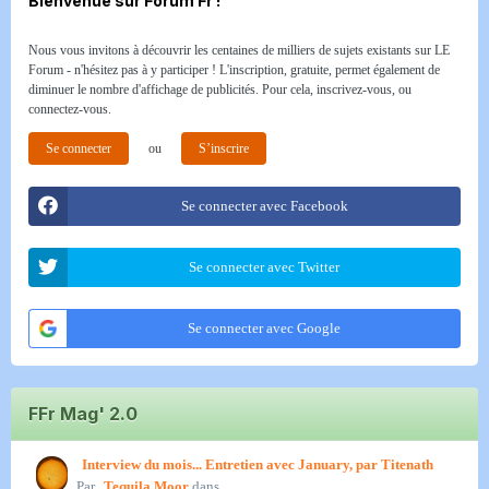
Bienvenue sur Forum Fr !
Nous vous invitons à découvrir les centaines de milliers de sujets existants sur LE
Forum - n'hésitez pas à y participer ! L'inscription, gratuite, permet également de
diminuer le nombre d'affichage de publicités. Pour cela, inscrivez-vous, ou
connectez-vous.
Se connecter
ou
S’inscrire
Se connecter avec Facebook
Se connecter avec Twitter
Se connecter avec Google
FFr Mag' 2.0
Interview du mois... Entretien avec January, par Titenath
Par
Tequila Moor
dans