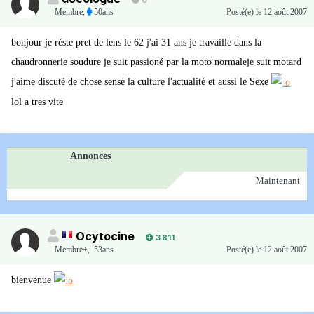
0
Membre
,
50ans
Posté(e)
le 12 août 2007
bonjour je réste pret de lens le 62 j'ai 31 ans je travaille dans la
chaudronnerie soudure je suit passioné par la moto normaleje suit motard
j'aime discuté de chose sensé la culture l'actualité et aussi le Sexe
lol a tres vite
Annonces
Maintenant
Ocytocine
3 811
Membre+,
53ans
Posté(e)
le 12 août 2007
bienvenue