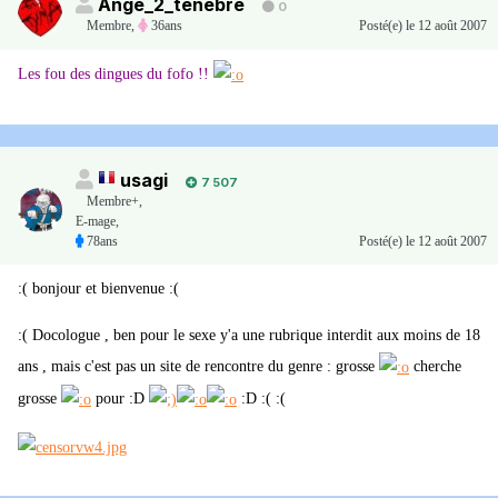
Ange_2_tenebre
0
Membre
,
36ans
Posté(e)
le 12 août 2007
Les fou des dingues du fofo !!
usagi
7 507
Membre+,
E-mage,
78ans
Posté(e)
le 12 août 2007
:( bonjour et bienvenue :(
:( Docologue , ben pour le sexe y'a une rubrique interdit aux moins de 18
ans , mais c'est pas un site de rencontre du genre : grosse
cherche
grosse
pour :D
:D :( :(