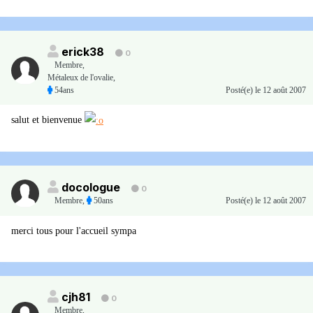
erick38
0
Membre
,
Métaleux de l'ovalie,
54ans
Posté(e)
le 12 août 2007
salut et bienvenue
docologue
0
Membre
,
50ans
Posté(e)
le 12 août 2007
merci tous pour l'accueil sympa
cjh81
0
Membre
,