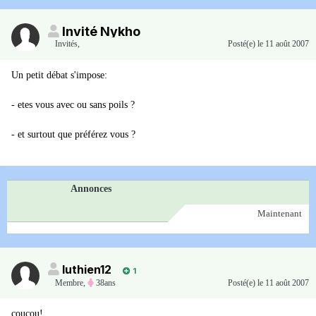
Invité Nykho
Invités
,
Posté(e)
le 11 août 2007
Un petit débat s'impose:
- etes vous avec ou sans poils ?
- et surtout que préférez vous ?
Annonces
Maintenant
luthien12
1
Membre
,
38ans
Posté(e)
le 11 août 2007
coucou!