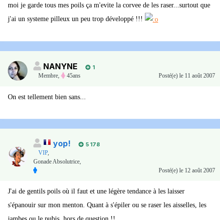
moi je garde tous mes poils ça m'evite la corvee de les raser...surtout que
j'ai un systeme pilleux un peu trop développé !!!
NANYNE
1
Membre
,
45ans
Posté(e)
le 11 août 2007
On est tellement bien sans...
yop!
5 178
VIP
,
Gonade Absolutrice,
Posté(e)
le 12 août 2007
J'ai de gentils poils où il faut et une légère tendance à les laisser
s'épanouir sur mon menton. Quant à s'épiler ou se raser les aisselles, les
jambes ou le pubis, hors de question !!