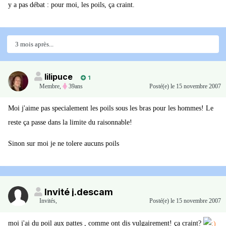
y a pas débat : pour moi, les poils, ça craint.
3 mois après...
lilipuce
1
Membre
,
39ans
Posté(e)
le 15 novembre 2007
Moi j'aime pas specialement les poils sous les bras pour les hommes! Le
reste ça passe dans la limite du raisonnable!
Sinon sur moi je ne tolere aucuns poils
Invité j.descam
Invités
,
Posté(e)
le 15 novembre 2007
moi j'ai du poil aux pattes , comme ont dis vulgairement! ça craint?