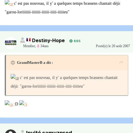
c' est pas nouveau, il y' a quelques temps brassens chantait déjà:
"garou-loriiiiiii-iiiiiii-iiiiii-iiiii-iiiiieu"
Destiny-Hope
695
Membre
,
34ans
Posté(e)
le 20 août 2007
GrandMasterB a dit :
c' est pas nouveau, il y' a quelques temps brassens chantait
déjà: "garou-loriiiiiii-iiiiiii-iiiiii-iiiii-iiiiieu"
:D
Invité samyzprod