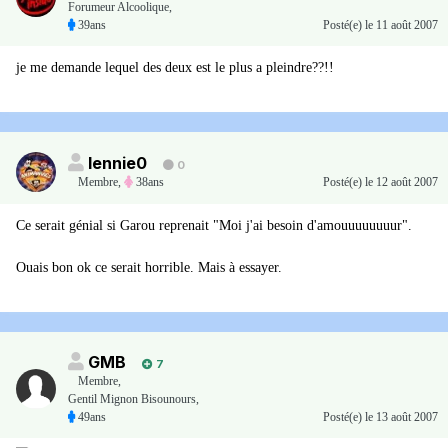
Forumeur Alcoolique,
39ans
Posté(e)
le 11 août 2007
je me demande lequel des deux est le plus a pleindre??!!
lennie0
0
Membre
,
38ans
Posté(e)
le 12 août 2007
Ce serait génial si Garou reprenait "Moi j'ai besoin d'amouuuuuuuur".
Ouais bon ok ce serait horrible. Mais à essayer.
GMB
7
Membre
,
Gentil Mignon Bisounours,
49ans
Posté(e)
le 13 août 2007