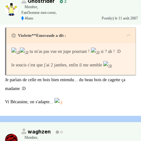
Ghostrider
2
Membre
,
Fant'homme mot-coeur,
46ans
Posté(e)
le 11 août 2007
Violette**Emeraude a dit :
tu m'as pas vue en jupe pourtant !
si ? ah ! :D
le soucis c'est que j'ai 2 jambes, enfin il me semble
Je parlais de celle en bois bien entendu... du beau bois de cagette ça
madame :D
Vi Bécassine, on s'adapte...
waghzen
0
Membre
,