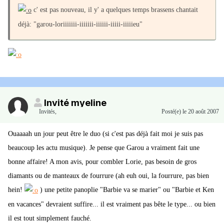
c' est pas nouveau, il y' a quelques temps brassens chantait
déjà: "garou-loriiiiiii-iiiiiii-iiiiii-iiiii-iiiiieu"
Invité myeline
Invités
,
Posté(e)
le 20 août 2007
Ouaaaah un jour peut être le duo (si c'est pas déjà fait moi je suis pas
beaucoup les actu musique). Je pense que Garou a vraiment fait une
bonne affaire! A mon avis, pour combler Lorie, pas besoin de gros
diamants ou de manteaux de fourrure (ah euh oui, la fourrure, pas bien
hein!
) une petite panoplie "Barbie va se marier" ou "Barbie et Ken
en vacances" devraient suffire... il est vraiment pas bête le type... ou bien
il est tout simplement fauché.