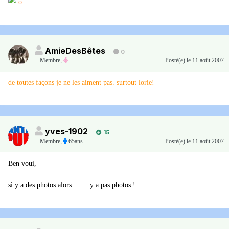
AmieDesBêtes
0
Membre
,
Posté(e)
le 11 août 2007
de toutes façons je ne les aiment pas. surtout lorie!
yves-1902
15
Membre
,
65ans
Posté(e)
le 11 août 2007
Ben voui,
si y a des photos alors.........y a pas photos !