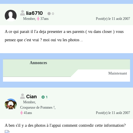
lia6710
0
Membre
,
37ans
Posté(e)
le 11 août 2007
A ce qui parait il l'a deja presenter a ses parents ( vu dans closer ) vous
pensez que c'est vrai ? moi oui vu les photos ..
Annonces
Maintenant
Cian
1
Membre
,
Croqueuse de Pommes !,
41ans
Posté(e)
le 11 août 2007
A ben s'il y a des photos à l'appui comment contredir cette information?