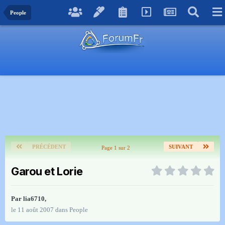
People
PRÉCÉDENT
SUIVANT
Page 1 sur 2
Garou et Lorie
Par
lia6710
,
le 11 août 2007
dans
People