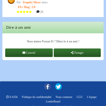
Par
Tequila Moor
dans
FFr Mag' 2.0
21
Dire à un ami
Vous aimez Forum Fr ? Dites le à un ami !
Courriel
Partager
0.4356
Politique de confidentialité
Nous contacter
CGU
L'équipe
LeaderBoard