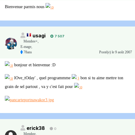
Bienvenue parmis nous
usagi
7 507
Membre+,
E-mage,
78ans
Posté(e)
le 9 août 2007
bonjour et bienvenue :D
lOve_tOday' , quel programmme
bon si tu aime mettre ton
grain de sel partout , va y c'est fait pour
erick38
0
Membre
,