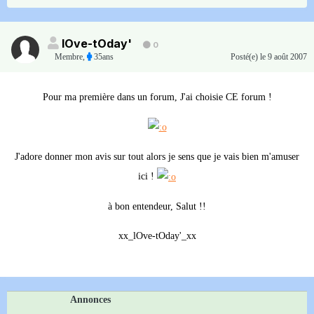
lOve-tOday'
0
Membre
,
35ans
Posté(e)
le 9 août 2007
Pour ma première dans un forum, J'ai choisie CE forum !
J'adore donner mon avis sur tout alors je sens que je vais bien m'amuser
ici !
à bon entendeur, Salut !!
xx_lOve-tOday'_xx
Annonces