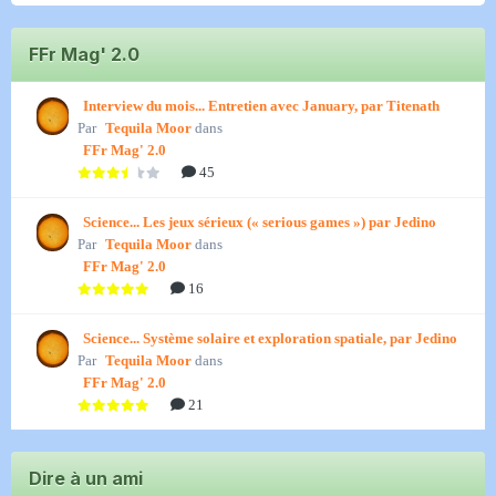
FFr Mag' 2.0
Interview du mois... Entretien avec January, par Titenath
Par
Tequila Moor
dans
FFr Mag' 2.0
45
Science... Les jeux sérieux (« serious games ») par Jedino
Par
Tequila Moor
dans
FFr Mag' 2.0
16
Science... Système solaire et exploration spatiale, par Jedino
Par
Tequila Moor
dans
FFr Mag' 2.0
21
Dire à un ami