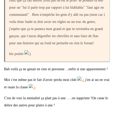
ceux que ça fait délirer jvois pas où est le prob! se prendre la tête
pour un "lui il parle trop par rapport à lui blablabla" "faut agir en
communauté" . Rien n'empéche les gens d'y allé ou pas (mon cas )
voila donc bashi tu doit avoir tes régles ou un truc du genre,
j'espére que ça te passera mon grand et que tu reviendra en grand
garçon, que t'auras dégonfler tes chevilles et sans faire de flan
pour une histoire qui au fond ne perturbe en rien le forum!
biz poulet
Bah voilà ça ne genait en rien ni personne ...enfin si une apparemment !
Moi c'est même pas le fait d'avoir perdu mon club
j'en ai un en vrai
et ouais la classe
C'est de voir la mentalité ça plait pas à une .....on supprime !On casse le
delire des autres pour plaire à une !