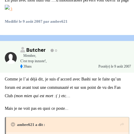
En plus avec mon hum oui ....d'innombrables pervers vont ouvrir la page
Modifié
le 9 août 2007
par ambre621
Butcher
0
Membre
,
C'est trop inzuste!,
39ans
Posté(e)
le 9 août 2007
Comme je l’ai déjà dit, je suis d’accord avec Bashi sur le faite qu’un
forum est avant tout une communauté et sur son point de vu des Fan
Club
(mon mien qui est mort :( )
etc…
Mais je ne voit pas en quoi ce poste...
ambre621 a dit :