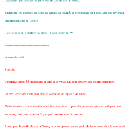
conséquent, pas entrainer de petits conflit comme tout à l'heure...
Egalement, les amateurs des clubs ne seronts pas obligés de se regroupés en 1 seul sujet qui deviendrai
incompréhensible et illisible.
C'est selon moi la meilleur solution... Qu'en penses tu ???
---------------------------------------------------
réponse de bashi :
Bonsoir,
L'initiative aurait été interessante si celle-ci ne venait pas pour assouvir des besoins personnels.
En effet, cette idée vient pour facilité la création de topics "Fan Club".
Mettre en avant certains membres c'est bien mais bon ... pour des personnes qui sont la depuis deux
semaines, c'est pour le moins "mystique", excusez moi l'expression.
Après, pour le conflit de tout a l'heure, je ne comprends pas en quoi cela les eviterait dans la mesure où