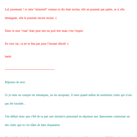
Lol justement ! si cette "minorité" comme tu dis était exclue, elle ne pourrait pas parler, et si elle
derangeait, elle le pourrait encore moins :(
Donc le mot "clan" était peut etre un poil fort mais c'est l'esprit.
En tout cas, ca ne se fera pas pour l'instant désolé :(
bashi
------------------------------------------------------
Réponse de moi:
Si je tiens en compte tes remarques, en les acceptant, il reste quand même de nombreux clubs qui n'ont
pas été touchée...
J'en déduit donc que c'été de ta part une initiative personnel en réponses aux 3personnes contestant un
des clubs que tu t'es hâter de faire disparaitre.