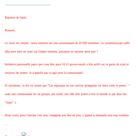
--------------------------------------------------
Réponse de bashi:
Bonsoir,
Le souci est simple : nous sommes sur une communauté de 29 000 membres. Le trombinoscope suffit
déja pour faire un sujet sur chaque membre, pourquoi en rajouter autre part ?
Initiative personnelle parce que vous êtes quoi 10-15 grosso-modo a être actifs sur ce genre de sujet et
toujours les meme. Je n'appelle pas ca agir pour la communauté.
Et justement, tu dis toi meme que "Les regrouper en une section arrangerais les deux cotés je pense..."
mais une communauté est un groupe, pas sindé, une idée doit plaire a tout le monde et pas faire des
"clans" :( .
Donc voila, pour l'instant c'est non, changeras peu être un jour :( quand la demande sera trop evidente
...