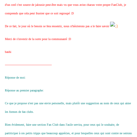
d'un coté c'est source de jalousie peut-être mais vu que vous aviez chacun votre propre FanClub, je
comprends que cela peut frustrer que ce soit regroupé :D
De ce fait, le jour où le besoin se fera ressentir, nous n'hésiterons pas a le faire savoir
Merci de s'investir de la sorte pour la communauté :D
bashi
---------------------------------------------------
Réponse de moi:
Réponse au premier paragraphe:
Ce que je propose n'est pas une envie personelle, mais plutôt une suggestion au nom de ceux qui aime
les formes de fan clubs.
Bien évidement, faire une section Fan Club dans l'asile servira, pour ceux qui le souhaite, de
partiticiper à ces petits tripps que beaucoup apprécies, et pour lesquelles ceux qui sont contre ne serrons