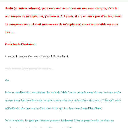
Bashi (et autres admins), je m'excuse d'avoir crée un nouveau compte, c'été le
seul moyen de m'expliquer, j'ai laisser 2-3 posts, il n'y en aura pas d'autre, merci
de comprendre qu'il était nescessaire de m'expliquer, chose impossible vu mon
ban.....
Voilà toute l'histoire :
ici suivra la conversation que j'ai eu pas MP avec bashi.
vous le devinerer, j'adore provoqué des scandales....
Moi :
Suite au problème des contestations des sujet de "clubs" et du rassemblement de tous les clubs (enfin
presque tous) dans le même sujet, et après concertation avec ambre, j'en suis venue à l'idée qu'il serait
préférable de créer une section Club dans Asile, qui irai donc avec Central/Jeux/Sexe.
De cette manière, les gens pas interessé pourrons facilement éviter ce genre de sujet, et donc par