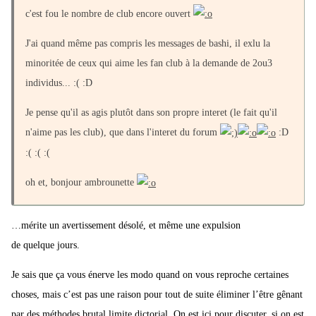
c'est fou le nombre de club encore ouvert
J'ai quand même pas compris les messages de bashi, il exlu la
minoritée de ceux qui aime les fan club à la demande de 2ou3
individus... :( :D
Je pense qu'il as agis plutôt dans son propre interet (le fait qu'il
n'aime pas les club), que dans l'interet du forum
:D
:( :( :(
oh et, bonjour ambrounette
…mérite un avertissement désolé, et même une expulsion
de quelque jours.
Je sais que ça vous énerve les modo quand on vous reproche certaines
choses, mais c’est pas une raison pour tout de suite éliminer l’être gênant
par des méthodes brutal limite dictorial. On est ici pour discuter, si on est