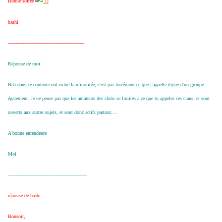
Bonne soirée
bashi
---------------------------------------------------
Réponse de moi:
Bah dans ce contexte ont exlue la minoritée, c'est pas forcément ce que j'appelle digne d'un groupe
également. Je ne pense pas que les amateurs des clubs se limites a ce que tu appeles ces clans, et sont
ouverts aux autres sujets, et sont donc actifs partout....
A bonne entendeure
Moi
-----------------------------------------------------
réponse de bashi:
Bonsoir,