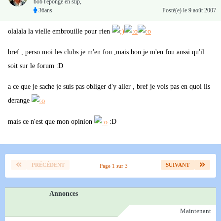
bob l'eponge en slip,
36ans
Posté(e)
le 9 août 2007
olalala la vielle embrouille pour rien
bref , perso moi les clubs je m'en fou ,mais bon je m'en fou aussi qu'il
soit sur le forum :D
a ce que je sache je suis pas obliger d'y aller , bref je vois pas en quoi ils
derange
mais ce n'est que mon opinion
:D
PRÉCÉDENT
SUIVANT
Page 1 sur 3
Annonces
Maintenant