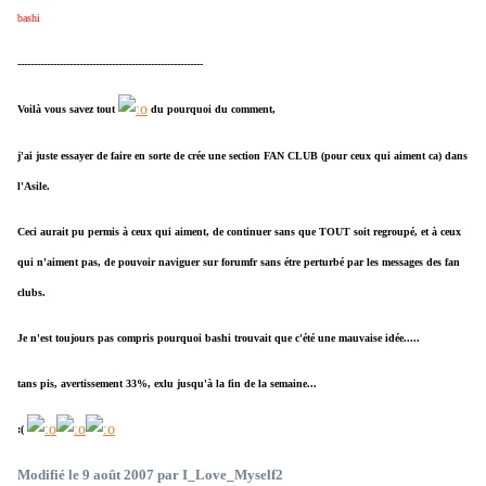
bashi
---------------------------------------------------------
Voilà vous savez tout
du pourquoi du comment,
j'ai juste essayer de faire en sorte de crée une section FAN CLUB (pour ceux qui aiment ca) dans
l'Asile.
Ceci aurait pu permis à ceux qui aiment, de continuer sans que TOUT soit regroupé, et à ceux
qui n'aiment pas, de pouvoir naviguer sur forumfr sans étre perturbé par les messages des fan
clubs.
Je n'est toujours pas compris pourquoi bashi trouvait que c'été une mauvaise idée.....
tans pis, avertissement 33%, exlu jusqu'à la fin de la semaine...
:(
Modifié
le 9 août 2007
par I_Love_Myself2