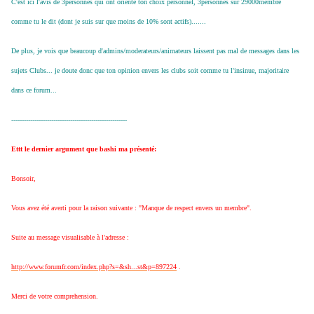
C'est ici l'avis de 3personnes qui ont orienté ton choix personnel, 3personnes sur 29000membre
comme tu le dit (dont je suis sur que moins de 10% sont actifs).......
De plus, je vois que beaucoup d'admins/moderateurs/animateurs laissent pas mal de messages dans les
sujets Clubs... je doute donc que ton opinion envers les clubs soit comme tu l'insinue, majoritaire
dans ce forum...
-------------------------------------------------------
Ettt le dernier argument que bashi ma présenté:
Bonsoir,
Vous avez été averti pour la raison suivante : "Manque de respect envers un membre".
Suite au message visualisable à l'adresse :
http://www.forumfr.com/index.php?s=&sh...st&p=897224
.
Merci de votre comprehension.