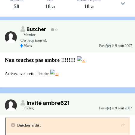
58
18 a
18 a
Butcher
0
Membre
,
C'est trop inzuste!,
39ans
Posté(e)
le 9 août 2007
Nan touchez pas ambre !!!!!!!!
Arrétez avec cette histoire
Invité ambre621
Invités
,
Posté(e)
le 9 août 2007
Butcher a dit :