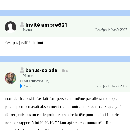
Invité ambre621
Invités
,
Posté(e)
le 9 août 2007
c'est pas justifié du tout ....
bonus-salade
0
Membre
,
Plutôt Fantôme à Tic,
39ans
Posté(e)
le 9 août 2007
mort de rire bashi, t'as fait fort!perso chui même pas allé sur le topic
parce qu'en j'en avait absolument rien a foutre mais pour ceux que ça fait
délirer jvois pas où est le prob! se prendre la tête pour un "lui il parle
trop par rapport à lui blablabla" "faut agir en communauté" . Rien