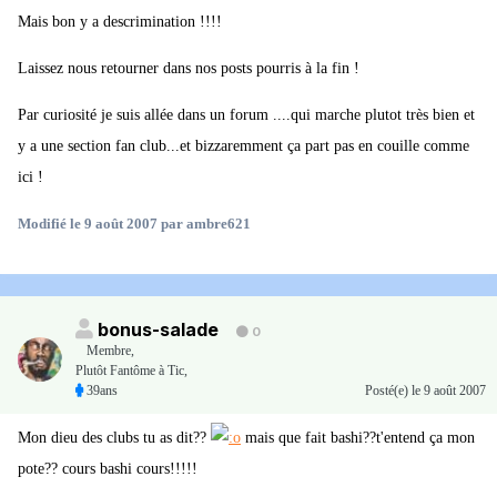
Mais bon y a descrimination !!!!
Laissez nous retourner dans nos posts pourris à la fin !
Par curiosité je suis allée dans un forum ....qui marche plutot très bien et
y a une section fan club...et bizzaremment ça part pas en couille comme
ici !
Modifié
le 9 août 2007
par ambre621
bonus-salade
0
Membre
,
Plutôt Fantôme à Tic,
39ans
Posté(e)
le 9 août 2007
Mon dieu des clubs tu as dit??
mais que fait bashi??t'entend ça mon
pote?? cours bashi cours!!!!!