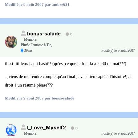
Modifié
le 9 août 2007
par ambre621
bonus-salade
0
Membre
,
Plutôt Fantôme à Tic,
39ans
Posté(e)
le 9 août 2007
il est titilleux l'ami bashi!! (qu'est ce que je fout la a 2h30 du mat???)
..jviens de me rendre compte qu'au final j'avais rien capté à l'histoire!j'ai
droit à un résumé please???
Modifié
le 9 août 2007
par bonus-salade
I_Love_Myself2
0
Membre
,
Posté(e)
le 9 août 2007