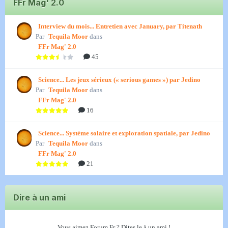
FFr Mag' 2.0
Interview du mois... Entretien avec January, par Titenath
Par
Tequila Moor
dans
FFr Mag' 2.0
45
Science... Les jeux sérieux (« serious games ») par Jedino
Par
Tequila Moor
dans
FFr Mag' 2.0
16
Science... Système solaire et exploration spatiale, par Jedino
Par
Tequila Moor
dans
FFr Mag' 2.0
21
Dire à un ami
Vous aimez Forum Fr ? Dites le à un ami !