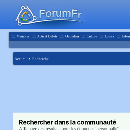
Membres
Actu et Débats
Quotidien
Culture
Loisirs
Infor
Accueil
Recherche
Rechercher dans la communauté
Affichage des résultats pour les étiquettes 'personnalité'.