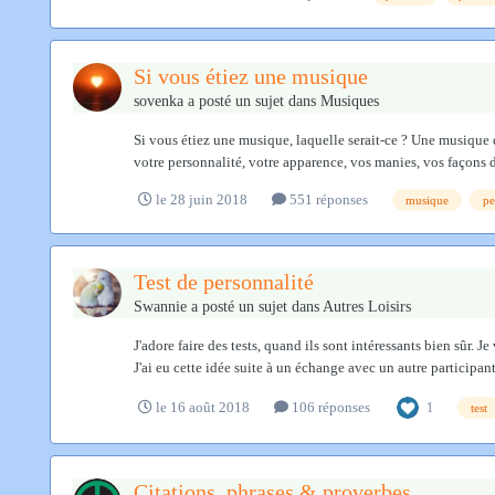
Si vous étiez une musique
sovenka
a posté un sujet dans
Musiques
Si vous étiez une musique, laquelle serait-ce ? Une musique 
votre personnalité, votre apparence, vos manies, vos façons de 
le 28 juin 2018
551 réponses
musique
pe
Test de personnalité
Swannie
a posté un sujet dans
Autres Loisirs
J'adore faire des tests, quand ils sont intéressants bien sûr. 
J'ai eu cette idée suite à un échange avec un autre participant
le 16 août 2018
106 réponses
1
test
Citations, phrases & proverbes.