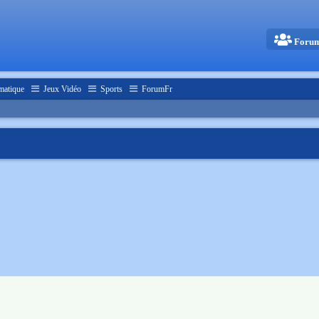
Foru
matique
Jeux Vidéo
Sports
ForumFr