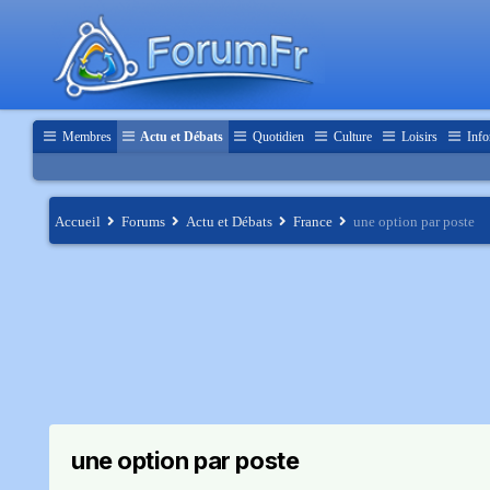
Membres
Actu et Débats
Quotidien
Culture
Loisirs
Info
Accueil
Forums
Actu et Débats
France
une option par poste
une option par poste