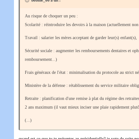
bobine_66 a dit :
Au risque de choquer un peu :
Scolarité : réintroduire les devoirs à la maison (actuellement non
Travail : salarier les mères acceptant de garder leur(s) enfant(s),
Sécurité sociale : augmenter les remboursements dentaires et oph
remboursement...)
Frais généraux de l'état : minimalisation du protocole au strict n
Ministère de la défense : rétablissement du service militaire oblig
Retraite : planification d'une remise à plat du régime des retraites
2 ans maximum (il vaut mieux inciser une plaie rapidement plutôt
(...)
quand est-ce que tu te présentes au présidentielle? je vote de suite p