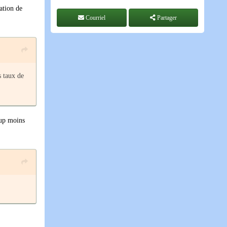
ation de
Courriel
Partager
s taux de
oup moins