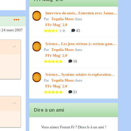
Interview du mois... Entretien avec January,
Par
par Titenath
Tequila Moor
dans
FFr Mag' 2.0
e 24 mars 2007
45
Science... Les jeux sérieux (« serious games
Par
») par Jedino
Tequila Moor
dans
FFr Mag' 2.0
16
Science... Système solaire et exploration
Par
spatiale, par Jedino
Tequila Moor
dans
FFr Mag' 2.0
21
Dire à un ami
Vous aimez Forum Fr ? Dites le à un ami !