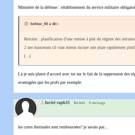
Ministère de la défense : rétablissement du service militaire obligato
bobine_66 a dit :
Retraite : planification d'une remise à plat du régime des retraites
2 ans maximum (il vaut mieux inciser une plaie rapidement plutôt
(...)
Là je suis plutot d'accord avec toi sur le fait de la suppression des r
avantagées que les profs par exemple.
Invité raph33
Invités
0 message
les cures thermales sont remboursées? je savais pas...