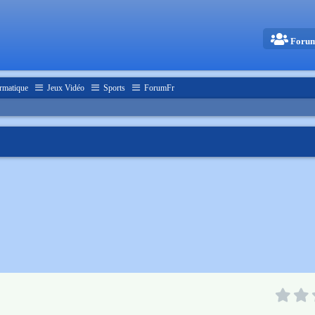
Foru
rmatique
Jeux Vidéo
Sports
ForumFr