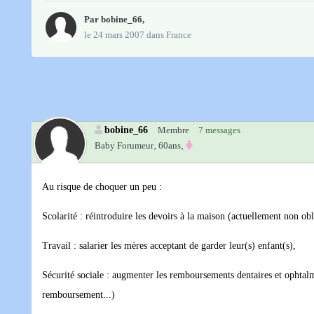
Par
bobine_66
,
le 24 mars 2007
dans
France
bobine_66
Membre
7 messages
Baby Forumeur‚
60ans‚
Au risque de choquer un peu :
Scolarité : réintroduire les devoirs à la maison (actuellement non obl
Travail : salarier les mères acceptant de garder leur(s) enfant(s),
Sécurité sociale : augmenter les remboursements dentaires et ophtalm
remboursement...)