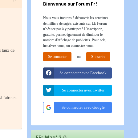
Bienvenue sur Forum Fr !
Nous vous invitons à découvrir les centaines
de milliers de sujets existants sur LE Forum -
n'hésitez pas à y participer ! L'inscription,
gratuite, permet également de diminuer le
nombre d'affichage de publicités. Pour cela,
inscrivez-vous, ou connectez-vous.
s taux de
Se connecter
ou
S’inscrire
Se connecter avec Facebook
Se connecter avec Twitter
 à faire en
Se connecter avec Google
FFr Mag' 2.0