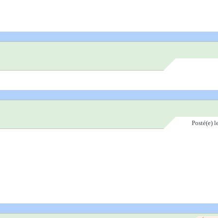
Posté(e)
l