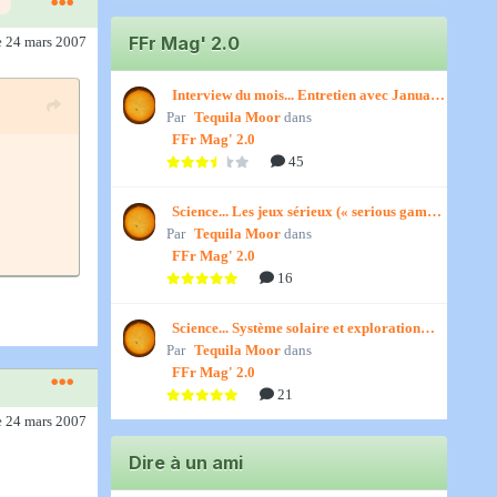
FFr Mag' 2.0
e 24 mars 2007
Interview du mois... Entretien avec January,
Par
par Titenath
Tequila Moor
dans
FFr Mag' 2.0
45
Science... Les jeux sérieux (« serious games
Par
») par Jedino
Tequila Moor
dans
FFr Mag' 2.0
16
Science... Système solaire et exploration
Par
spatiale, par Jedino
Tequila Moor
dans
FFr Mag' 2.0
21
e 24 mars 2007
Dire à un ami