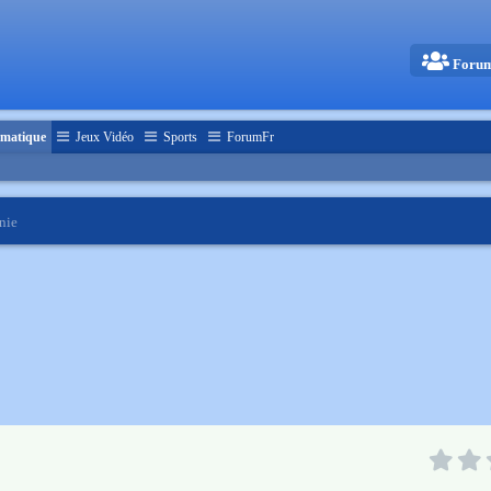
Foru
matique
Jeux Vidéo
Sports
ForumFr
nie