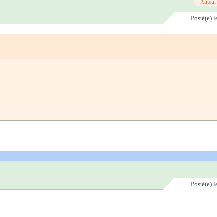
Auteur
Posté(e)
l
Posté(e)
l