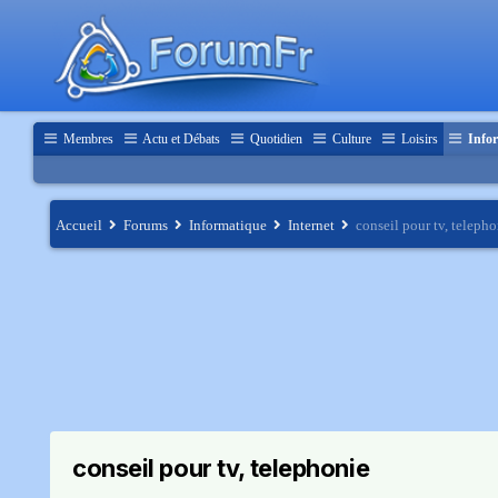
Membres
Actu et Débats
Quotidien
Culture
Loisirs
Infor
Accueil
Forums
Informatique
Internet
conseil pour tv, telepho
conseil pour tv, telephonie