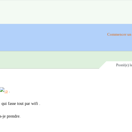
Commencer un 
Posté(e)
l
.
qui fasse tout par wifi .
s-je prendre.