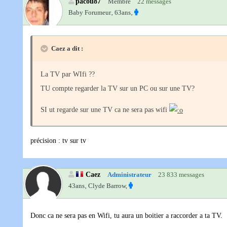
pacou87
Membre
22 messages
Baby Forumeur‚
63ans‚
Caez a dit :
La TV par WIfi ??
TU compte regarder la TV sur un PC ou sur une TV?
SI ut regarde sur une TV ca ne sera pas wifi
précision : tv sur tv
Caez
Administrateur
23 833 messages
43ans‚
Clyde Barrow,
Donc ca ne sera pas en Wifi, tu aura un boitier a raccorder a ta TV.