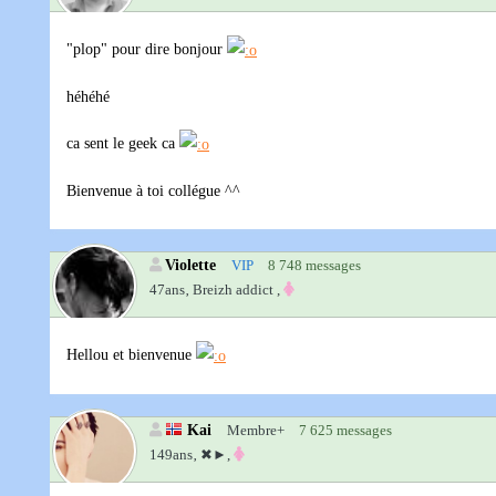
"plop" pour dire bonjour
héhéhé
ca sent le geek ca
Bienvenue à toi collégue ^^
Violette
VIP
8 748 messages
47ans‚
Breizh addict ,
Hellou et bienvenue
Kai
Membre+
7 625 messages
149ans‚
✖►,