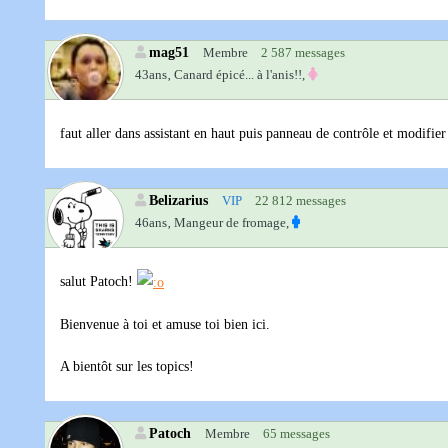
mag51
Membre
2 587 messages
43ans‚
Canard épicé... à l'anis!!,
faut aller dans assistant en haut puis panneau de contrôle et modifie
Belizarius
VIP
22 812 messages
46ans‚
Mangeur de fromage,
salut Patoch!
Bienvenue à toi et amuse toi bien ici.
A bientôt sur les topics!
Patoch
Membre
65 messages