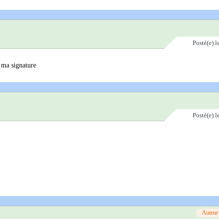
Posté(e)
l
r ma signature
Posté(e)
l
Auteur