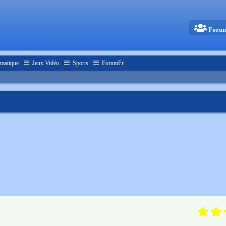
Foru
matique
Jeux Vidéo
Sports
ForumFr