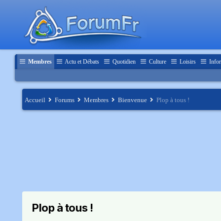
Membres
Actu et Débats
Quotidien
Culture
Loisirs
Infor
Accueil
Forums
Membres
Bienvenue
Plop à tous !
Plop à tous !