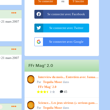
Se connecter
ou
S’inscrire
Se connecter avec Facebook
e 21 mars 2007
Se connecter avec Twitter
Se connecter avec Google
e 21 mars 2007
FFr Mag' 2.0
Interview du mois... Entretien avec January,
Par
par Titenath
Tequila Moor
dans
FFr Mag' 2.0
45
Science... Les jeux sérieux (« serious games
Par
») par Jedino
Tequila Moor
dans