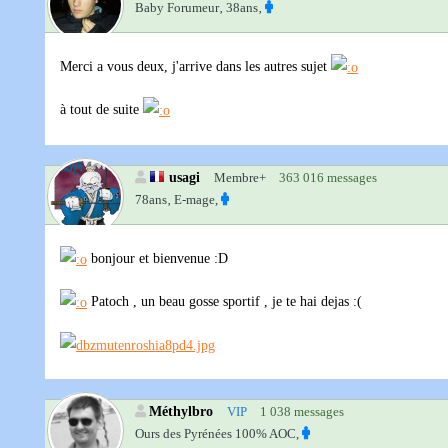
Baby Forumeur‚
38ans‚
Merci a vous deux, j'arrive dans les autres sujet
à tout de suite
usagi
Membre+
363 016 messages
78ans‚
E-mage,
bonjour et bienvenue :D
Patoch , un beau gosse sportif , je te hai dejas :(
Méthylbro
VIP
1 038 messages
Ours des Pyrénées 100% AOC,