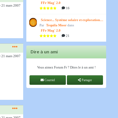
FFr Mag' 2.0
e 21 mars 2007
16
Science... Système solaire et exploration
Par
spatiale, par Jedino
Tequila Moor
dans
FFr Mag' 2.0
21
Dire à un ami
e 21 mars 2007
Vous aimez Forum Fr ? Dites le à un ami !
Courriel
Partager
e 21 mars 2007