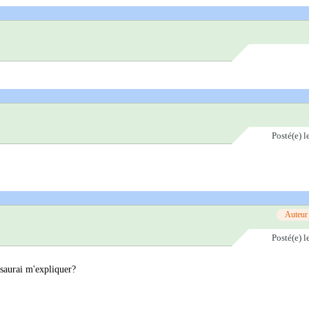
Posté(e)
l
Auteur
Posté(e)
l
saurai m'expliquer?