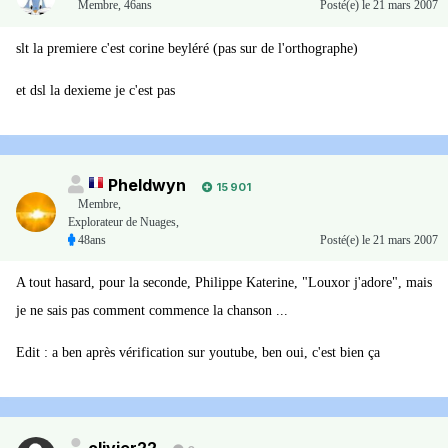
Membre
,
46ans
Posté(e)
le 21 mars 2007
slt la premiere c'est corine beyléré (pas sur de l'orthographe)
et dsl la dexieme je c'est pas
Pheldwyn
15 901
Membre
,
Explorateur de Nuages,
48ans
Posté(e)
le 21 mars 2007
A tout hasard, pour la seconde, Philippe Katerine, "Louxor j'adore", mais
je ne sais pas comment commence la chanson ...
Edit : a ben après vérification sur youtube, ben oui, c'est bien ça