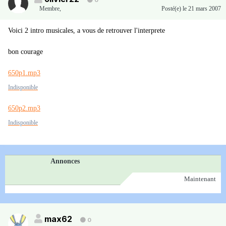
0
Membre
,
Posté(e)
le 21 mars 2007
Voici 2 intro musicales, a vous de retrouver l'interprete
bon courage
650p1.mp3
Indisponible
650p2.mp3
Indisponible
Annonces
Maintenant
max62
0