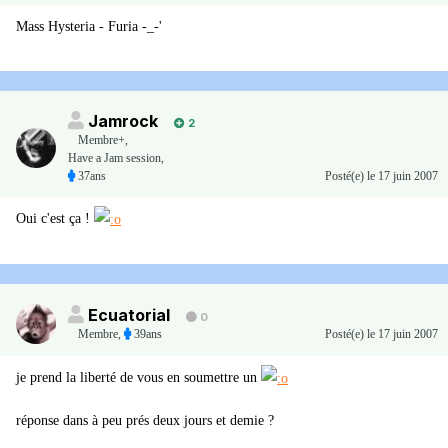
Mass Hysteria - Furia -_-'
Jamrock
2
Membre+,
Have a Jam session,
37ans
Posté(e)
le 17 juin 2007
Oui c'est ça !
Ecuatorial
0
Membre
,
39ans
Posté(e)
le 17 juin 2007
je prend la liberté de vous en soumettre un
réponse dans à peu prés deux jours et demie ?