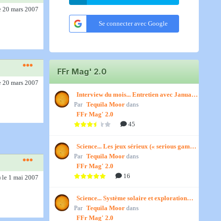
e 20 mars 2007
Se connecter avec Google
FFr Mag' 2.0
e 20 mars 2007
Interview du mois... Entretien avec January,
Par
par Titenath
Tequila Moor
dans
FFr Mag' 2.0
45
Science... Les jeux sérieux (« serious games
Par
») par Jedino
Tequila Moor
dans
FFr Mag' 2.0
16
)
le 1 mai 2007
Science... Système solaire et exploration
Par
spatiale, par Jedino
Tequila Moor
dans
FFr Mag' 2.0