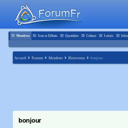
Membres
Actu et Débats
Quotidien
Culture
Loisirs
Infor
Accueil
Forums
Membres
Bienvenue
bonjour
bonjour