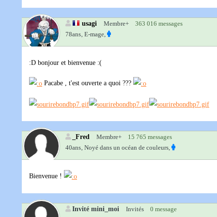
usagi
Membre+
363 016 messages
78ans‚
E-mage,
:D bonjour et bienvenue :(
Pacabe , t'est ouverte a quoi ???
_Fred
Membre+
15 765 messages
40ans‚
Noyé dans un océan de couleurs,
Bienvenue !
Invité mini_moi
Invités
0 message