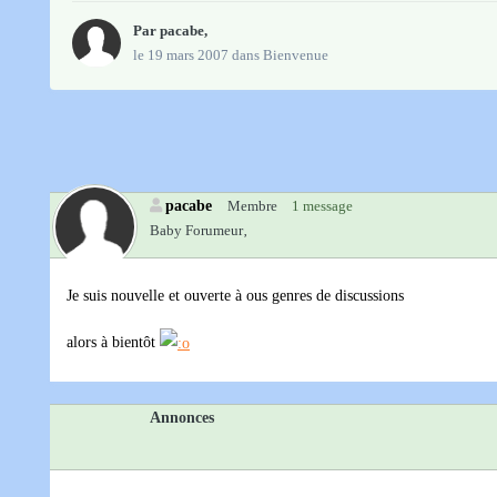
Par
pacabe
,
le 19 mars 2007
dans
Bienvenue
pacabe
Membre
1 message
Baby Forumeur‚
Je suis nouvelle et ouverte à ous genres de discussions
alors à bientôt
Annonces