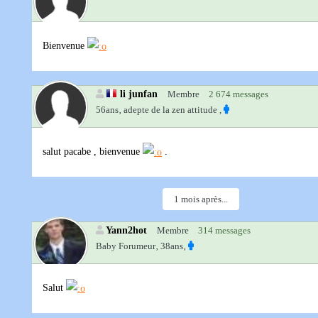
Bienvenue
li junfan
Membre
2 674 messages
56ans‚
adepte de la zen attitude ,
salut pacabe , bienvenue
.
1 mois après...
Yann2hot
Membre
314 messages
Baby Forumeur‚
38ans‚
Salut