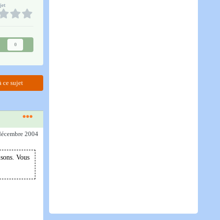
jet
0
 ce sujet
 décembre 2004
isons. Vous