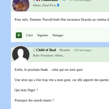
44ans‚
Final Five,
Pour info, Dominic Purcell/Jonh Doe incarnera Dracula au cinéma d
Citer
Signaler
Partager
Child of Baal
Membre
124 messages
Baby Forumeur‚
44ans‚
Enfin, le prochain blade .. celui qui est sorti quoi
Une série qui a fini trop vite a mon gout, car elle apporté des questio
Qui était Diger ?
Pourquoi des sourds muets ?