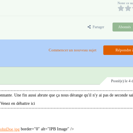
Noter ce su
Partager
Abonnés
Commencer un nouveau sujet
Répondre à
Posté(e)
le 4
onnante. Une fin aussi abrute que ça nous dérange qu'il n'y ai pas de seconde sa
Venez en débattre ici
border="0" alt="IPB Image" />