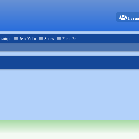
Foru
matique
Jeux Vidéo
Sports
ForumFr