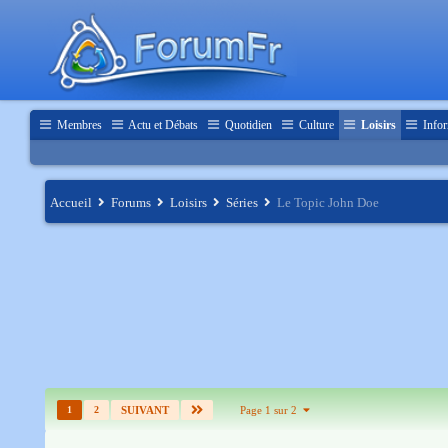
Membres
Actu et Débats
Quotidien
Culture
Loisirs
Infor
Accueil
Forums
Loisirs
Séries
Le Topic John Doe
1
2
SUIVANT
Page 1 sur 2