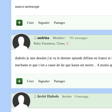
source:seriescope
Citer
Signaler
Partager
audrina
Membre+
741 messages
Baby Forumeur‚
52ans‚
diabolo je suis desolee j'ai vu le dernier episode diffuse en france et 
mechants et que c'est a cause de lui que karen est morte... A moins que
Citer
Signaler
Partager
Invité Diabolo
Invités
0 message