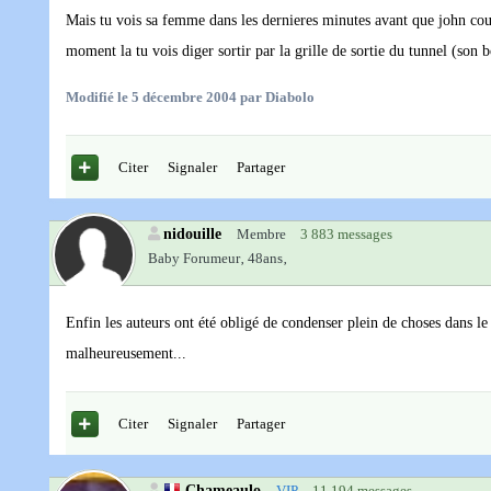
Mais tu vois sa femme dans les dernieres minutes avant que john cour
moment la tu vois diger sortir par la grille de sortie du tunnel (son b
Modifié
le 5 décembre 2004
par Diabolo
Citer
Signaler
Partager
nidouille
Membre
3 883 messages
Baby Forumeur‚
48ans‚
Enfin les auteurs ont été obligé de condenser plein de choses dans le
malheureusement...
Citer
Signaler
Partager
Chameaulo
VIP
11 194 messages