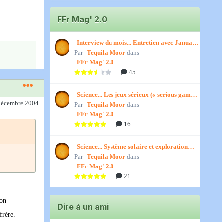
FFr Mag' 2.0
Interview du mois... Entretien avec January,
Par
par Titenath
Tequila Moor
dans
FFr Mag' 2.0
45
Science... Les jeux sérieux (« serious games
 décembre 2004
Par
») par Jedino
Tequila Moor
dans
FFr Mag' 2.0
16
Science... Système solaire et exploration
Par
spatiale, par Jedino
Tequila Moor
dans
FFr Mag' 2.0
21
son
Dire à un ami
frère.