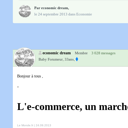
Par
economic dream
,
le 24 septembre 2013
dans
Economie
economic dream
Membre
3 028 messages
Baby Forumeur‚
33ans‚
Bonjour à tous ,
"
L'e-commerce, un marché
Le Monde.fr | 24.09.2013