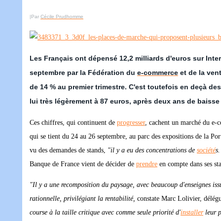
|Par
Cécile Prudhomme
Les Français ont dépensé 12,2 milliards d'euros sur Inter
septembre par la Fédération du
e-commerce
et de la ven
de 14 % au premier trimestre. C'est toutefois en deçà d
lui très légèrement à 87 euros, après deux ans de baisse
Ces chiffres, qui continuent de
progresser
, cachent un marché du e-
qui se tient du 24 au 26 septembre, au parc des expositions de la Por
vu des demandes de stands,
"il y a eu des concentrations de
société
s
Banque de France vient de décider de
prendre
en compte dans ses sta
"Il y a une recomposition du paysage, avec beaucoup d'enseignes i
rationnelle, privilégiant la rentabilité,
constate Marc Lolivier, délég
course à la taille critique avec comme seule priorité d'
installer
leur p