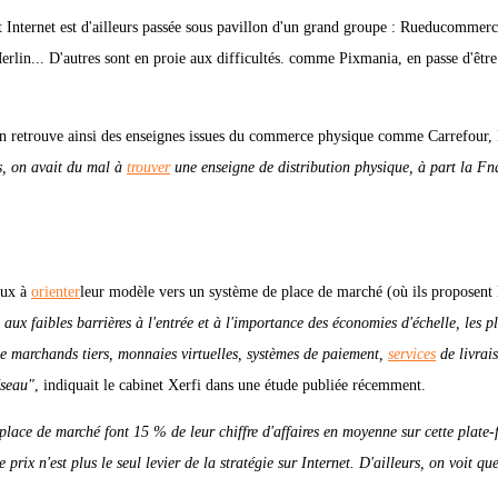
 Internet est d'ailleurs passée sous pavillon d'un grand groupe : Rueducommerc
lin... D'autres sont en proie aux difficultés. comme Pixmania, en passe d'êtr
, on retrouve ainsi des enseignes issues du commerce physique comme Carrefour, 
ns, on avait du mal à
trouver
une enseigne de distribution physique, à part la Fn
eux à
orienter
leur modèle vers un système de place de marché (où ils proposent 
aux faibles barrières à l'entrée et à l'importance des économies d'échelle, les p
de marchands tiers, monnaies virtuelles, systèmes de paiement,
services
de livrais
éseau"
, indiquait le cabinet Xerfi dans une étude publiée récemment.
e place de marché font 15 % de leur chiffre d'affaires en moyenne sur cette plate
e prix n'est plus le seul levier de la stratégie sur Internet. D'ailleurs, on voit qu