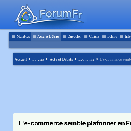
Membres
Actu et Débats
Quotidien
Culture
Loisirs
Info
Accueil
Forums
Actu et Débats
Economie
L'e-commerce sembl
L'e-commerce semble plafonner en F