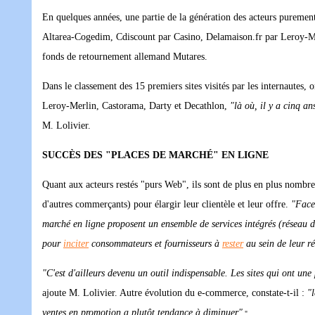
En quelques années, une partie de la génération des acteurs purement
Altarea-Cogedim, Cdiscount par Casino, Delamaison.fr par Leroy-Mer
fonds de retournement allemand Mutares.
Dans le classement des 15 premiers sites visités par les internautes
Leroy-Merlin, Castorama, Darty et Decathlon,
"là où, il y a cinq a
M. Lolivier.
SUCCÈS DES "PLACES DE MARCHÉ" EN LIGNE
Quant aux acteurs restés "purs Web", ils sont de plus en plus nombr
d'autres commerçants) pour élargir leur clientèle et leur offre.
"Face 
marché en ligne proposent un ensemble de services intégrés (réseau 
pour
inciter
consommateurs et fournisseurs à
rester
au sein de leur r
"C'est d'ailleurs devenu un outil indispensable. Les sites qui ont un
ajoute M. Lolivier. Autre évolution du e-commerce, constate-t-il :
"l
ventes en promotion a plutôt tendance à diminuer"
."