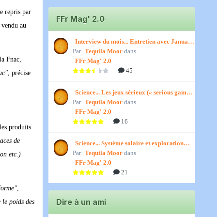
e repris par
FFr Mag' 2.0
e vendu au
Interview du mois... Entretien avec January,
Par
par Titenath
Tequila Moor
dans
la Fnac,
FFr Mag' 2.0
45
ac"
, précise
Science... Les jeux sérieux (« serious games
Par
») par Jedino
Tequila Moor
dans
FFr Mag' 2.0
16
les produits
laces de
Science... Système solaire et exploration
Par
spatiale, par Jedino
Tequila Moor
dans
on etc.)
FFr Mag' 2.0
21
-forme"
,
Dire à un ami
e le poids des