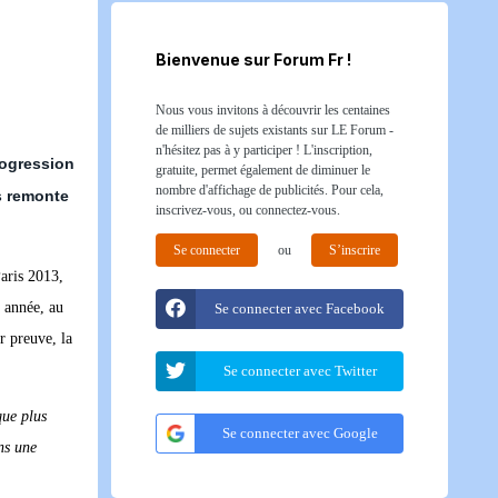
Bienvenue sur Forum Fr !
Nous vous invitons à découvrir les centaines
de milliers de sujets existants sur LE Forum -
n'hésitez pas à y participer ! L'inscription,
rogression
gratuite, permet également de diminuer le
nombre d'affichage de publicités. Pour cela,
s remonte
inscrivez-vous, ou connectez-vous.
Se connecter
ou
S’inscrire
aris 2013,
e année, au
Se connecter avec Facebook
r preuve, la
Se connecter avec Twitter
que plus
Se connecter avec Google
ns une