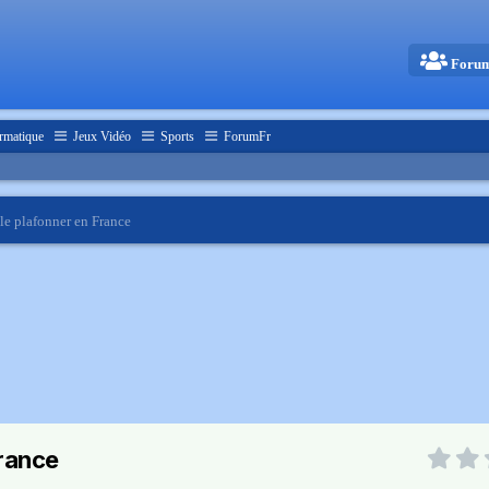
Foru
rmatique
Jeux Vidéo
Sports
ForumFr
e plafonner en France
rance