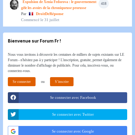
Expulsion de Xenia Fedorova : le gouvernement
418
gèle les avoirs de la chroniqueuse prorusse
Par
DroitDeRéponse
Commencé
le 31 juillet
Bienvenue sur Forum Fr !
Nous vous invitons à découvrir les centaines de milliers de sujets existants sur LE
Forum - n'hésitez pas à y participer ! L'inscription, gratuite, permet également de
diminuer le nombre d'affichage de publicités. Pour cela, inscrivez-vous, ou
connectez-vous.
Se connecter
ou
S’inscrire
Se connecter avec Facebook
Se connecter avec Twitter
Se connecter avec Google