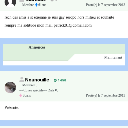
0
Membre
,
61ans
Posté(e)
le 7 septembre 2013
rech des amis a st etiejnne je suis gay seropo hors milieu et souhaite
rompre ma solitude mon mail patrick81@dbmail.com
Annonces
Maintenant
Nounouille
1 458
Membre+,
~~Cuvée spéciale~~ Zala ♥,
35ans
Posté(e)
le 7 septembre 2013
Présente.