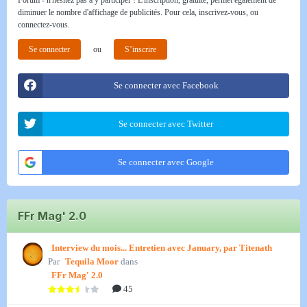
Forum - n'hésitez pas à y participer ! L'inscription, gratuite, permet également de
diminuer le nombre d'affichage de publicités. Pour cela, inscrivez-vous, ou
connectez-vous.
Se connecter
ou
S’inscrire
Se connecter avec Facebook
Se connecter avec Twitter
Se connecter avec Google
FFr Mag' 2.0
Interview du mois... Entretien avec January, par Titenath
Par
Tequila Moor
dans
FFr Mag' 2.0
45