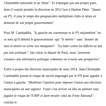
l'Assemblée nationale et au Sénat"
. Et n'épargne pas son propre parti,
dont il voulait prendre la direction en 2012 face à Harlem Désir.
"Quant
au PS, il joue le temps des groupuscules multipliant clubs et mises en
demeure de son propre gouvernement"
.
Pour M. Cambadélis,
"la gauche est cotonneuse et le PS unijambiste"
en
ce sens qu'il défend le gouvernement -qui
"le mérite"
- sans
"donner du
sens et mettre en scène nos marqueurs"
.
"La lutte contre les déficits ne fait
pas une politique"
, fait valoir le député de Paris, mais
"personne
n'avance une alternative politique cohérente ou n'ouvre une perspective"
.
Enfin à propos des élections municipales de mars 2014, Jean-Christophe
Cambadélis pointe le risque de succès engrangés par le FN pour appeler à
l'union à gauche.
"Mobiliser l'opinion pour imposer l'union aux élections
municipales est une urgence. S'unir c'est arriver en tête au premier tour,
juguler le risque de l'UMP et faire reculer celui du Front National"
,
conclut-il.