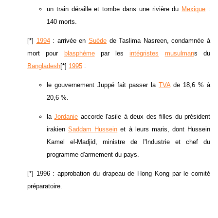
un train déraille et tombe dans une rivière du
Mexique
:
140 morts.
[*]
1994
: arrivée en
Suède
de Taslima Nasreen, condamnée à
mort pour
blasphème
par les
intégristes
musulman
s du
Bangladesh
[*]
1995
:
le gouvernement Juppé fait passer la
TVA
de 18,6 % à
20,6 %.
la
Jordanie
accorde l'asile à deux des filles du président
irakien
Saddam Hussein
et à leurs maris, dont Hussein
Kamel el-Madjid, ministre de l'Industrie et chef du
programme d'armement du pays.
[*] 1996 : approbation du drapeau de Hong Kong par le comité
préparatoire.