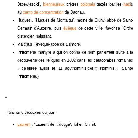
Drzewiezcki'',
bienheureux
prêtres
polonais
gazés par les
nazi
s
au
camp de concentration
de Dachau.
Hugues , ''Hugues de Montaigu'', moine de Cluny, abbé de Saint-
Germain d'Auxerre, puis
évêque
de cette ville, favorisa l'Ordre
cistercien naissant.
Malchus , évêque-abbé de Lismore.
Philomène martyre à qui on donna ce nom par erreur suite à la
découverte des reliques en 1802 dans les catacombes romaines
; célébrée aussi le 11 aoûtnominis.cef.fr Nominis : Sainte
Philomène.).
...
= Saints orthodoxes du jour
=
Laurent
, ''Laurent de Kalouga'', fol en Christ.