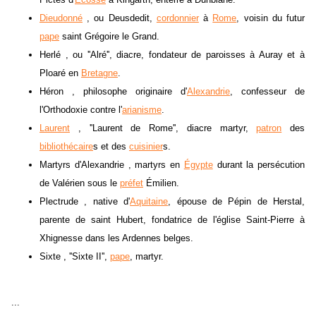
Dieudonné
, ou Deusdedit,
cordonnier
à
Rome
, voisin du futur
pape
saint Grégoire le Grand.
Herlé , ou ''Alré'', diacre, fondateur de paroisses à Auray et à
Ploaré en
Bretagne
.
Héron , philosophe originaire d'
Alexandrie
, confesseur de
l'Orthodoxie contre l'
arianisme
.
Laurent
, ''Laurent de Rome'', diacre martyr,
patron
des
bibliothécaire
s et des
cuisinier
s.
Martyrs d'Alexandrie , martyrs en
Égypte
durant la persécution
de Valérien sous le
préfet
Émilien.
Plectrude , native d'
Aquitaine
, épouse de Pépin de Herstal,
parente de saint Hubert, fondatrice de l'église Saint-Pierre à
Xhignesse dans les Ardennes belges.
Sixte , ''Sixte II'',
pape
, martyr.
...