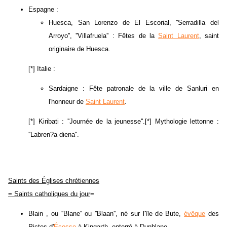
Espagne :
Huesca, San Lorenzo de El Escorial, ''Serradilla del
Arroyo'', ''Villafruela'' : Fêtes de la
Saint Laurent
, saint
originaire de Huesca.
[*] Italie :
Sardaigne : Fête patronale de la ville de Sanluri en
l'honneur de
Saint Laurent
.
[*] Kiribati : ''Journée de la jeunesse''.[*] Mythologie lettonne :
''Labren?a diena''.
Saints des Églises chrétiennes
= Saints catholiques du jour
=
Blain , ou ''Blane'' ou ''Blaan'', né sur l'île de Bute,
évêque
des
Pictes d'
Écosse
à Kingarth, enterré à Dunblane.