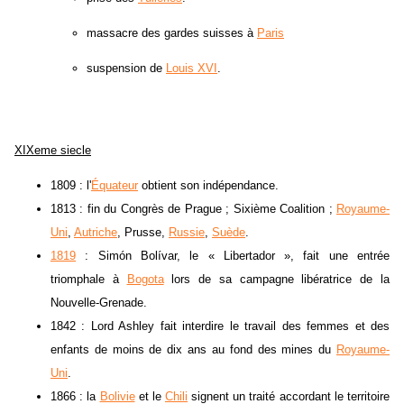
massacre des gardes suisses à
Paris
suspension de
Louis XVI
.
XIXeme siecle
1809 : l'
Équateur
obtient son indépendance.
1813 : fin du Congrès de Prague ; Sixième Coalition ;
Royaume-
Uni
,
Autriche
, Prusse,
Russie
,
Suède
.
1819
: Simón Bolívar, le « Libertador », fait une entrée
triomphale à
Bogota
lors de sa campagne libératrice de la
Nouvelle-Grenade.
1842 : Lord Ashley fait interdire le travail des femmes et des
enfants de moins de dix ans au fond des mines du
Royaume-
Uni
.
1866 : la
Bolivie
et le
Chili
signent un traité accordant le territoire