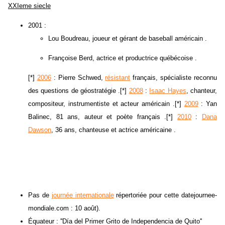
XXIeme siecle
2001 :
Lou Boudreau, joueur et gérant de baseball américain .
Françoise Berd, actrice et productrice québécoise .
[*]
2006
: Pierre Schwed,
résistant
français, spécialiste reconnu
des questions de géostratégie .[*]
2008
:
Isaac Hayes
, chanteur,
compositeur, instrumentiste et acteur américain .[*]
2009
: Yan
Balinec, 81 ans, auteur et poète français .[*]
2010
:
Dana
Dawson
, 36 ans, chanteuse et actrice américaine .
Pas de
journée internationale
répertoriée pour cette datejournee-
mondiale.com : 10 août).
Équateur : ''Día del Primer Grito de Independencia de Quito''