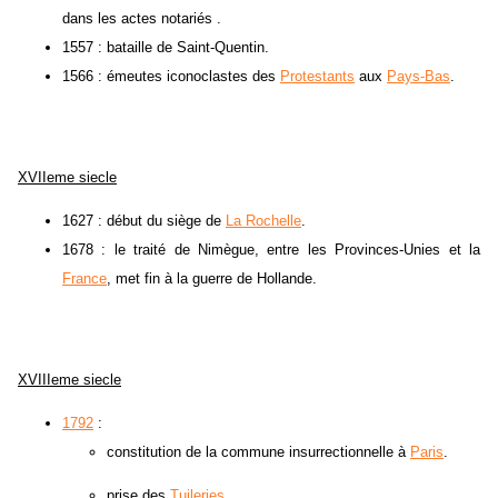
dans les actes notariés .
1557 : bataille de Saint-Quentin.
1566 : émeutes iconoclastes des
Protestants
aux
Pays-Bas
.
XVIIeme siecle
1627 : début du siège de
La Rochelle
.
1678 : le traité de Nimègue, entre les Provinces-Unies et la
France
, met fin à la guerre de Hollande.
XVIIIeme siecle
1792
:
constitution de la commune insurrectionnelle à
Paris
.
prise des
Tuileries
.