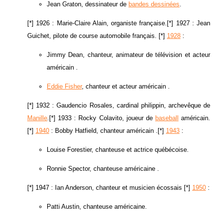
Jean Graton, dessinateur de
bandes dessinées
.
[*] 1926 : Marie-Claire Alain, organiste française.[*] 1927 : Jean
Guichet, pilote de course automobile français. [*]
1928
:
Jimmy Dean, chanteur, animateur de télévision et acteur
américain .
Eddie Fisher
, chanteur et acteur américain .
[*] 1932 : Gaudencio Rosales, cardinal philippin, archevêque de
Manille
.[*] 1933 : Rocky Colavito, joueur de
baseball
américain.
[*]
1940
: Bobby Hatfield, chanteur américain .[*]
1943
:
Louise Forestier, chanteuse et actrice québécoise.
Ronnie Spector, chanteuse américaine .
[*] 1947 : Ian Anderson, chanteur et musicien écossais [*]
1950
:
Patti Austin, chanteuse américaine.