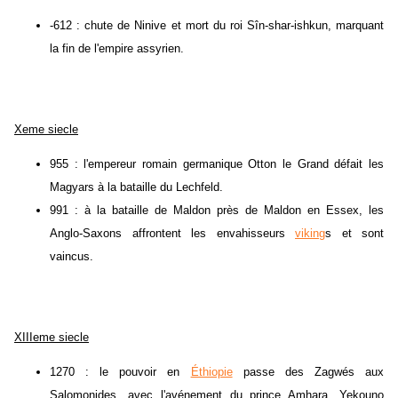
-612 : chute de Ninive et mort du roi Sîn-shar-ishkun, marquant
la fin de l'empire assyrien.
Xeme siecle
955 : l'empereur romain germanique Otton le Grand défait les
Magyars à la bataille du Lechfeld.
991 : à la bataille de Maldon près de Maldon en Essex, les
Anglo-Saxons affrontent les envahisseurs
viking
s et sont
vaincus.
XIIIeme siecle
1270 : le pouvoir en
Éthiopie
passe des Zagwés aux
Salomonides, avec l'avénement du prince Amhara, Yekouno