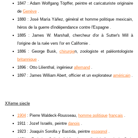
1847 : Adam Wolfgang Töpffer, peintre et caricaturiste originaire
de
Genève
.
1880 : José María Yáñez, général et homme politique mexicain,
héros de la guerre d'indépendance contre l'Espagne .
1885 : James W. Marshall, chercheur d'or à Sutter's Mill à
l'origine de la ruée vers l'or en Californie .
1886 : George Busk,
chirurgie
n, zoologiste et paléontologiste
britannique
.
1896 : Otto Lilienthal, ingénieur
allemand
.
1897 : James William Abert, officier et un explorateur
américain
.
XXeme siecle
1904
: Pierre Waldeck-Rousseau,
homme politique
français
.
1911 : Jozef Israëls, peintre
danois
.
1923 : Joaquín Sorolla y Bastida, peintre
espagnol
.