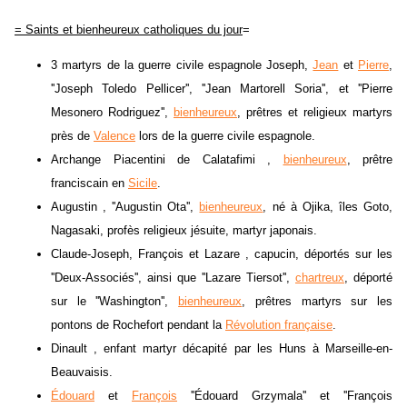
= Saints et bienheureux catholiques du jour
=
3 martyrs de la guerre civile espagnole Joseph,
Jean
et
Pierre
,
''Joseph Toledo Pellicer'', ''Jean Martorell Soria'', et ''Pierre
Mesonero Rodriguez'',
bienheureux
, prêtres et religieux martyrs
près de
Valence
lors de la guerre civile espagnole.
Archange Piacentini de Calatafimi ,
bienheureux
, prêtre
franciscain en
Sicile
.
Augustin , ''Augustin Ota'',
bienheureux
, né à Ojika, îles Goto,
Nagasaki, profès religieux jésuite, martyr japonais.
Claude-Joseph, François et Lazare , capucin, déportés sur les
''Deux-Associés'', ainsi que ''Lazare Tiersot'',
chartreux
, déporté
sur le ''Washington'',
bienheureux
, prêtres martyrs sur les
pontons de Rochefort pendant la
Révolution française
.
Dinault , enfant martyr décapité par les Huns à Marseille-en-
Beauvaisis.
Édouard
et
François
''Édouard Grzymala'' et ''François