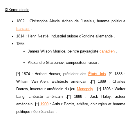
XIXeme siecle
1802 : Christophe Alexis Adrien de Jussieu, homme politique
français
.
1814 : Henri Nestlé, industriel suisse d?origine allemande .
1865 :
James Wilson Morrice, peintre paysagiste
canadien
.
Alexandre Glazounov, compositeur russe .
[*] 1874 : Herbert Hoover, président des
États-Unis
.[*] 1883 :
William Van Alen, architecte américain .[*] 1889 : Charles
Darrow, inventeur américain du jeu
Monopoly
. [*] 1896 : Walter
Lang, cinéaste américain .[*] 1898 : Jack Haley, acteur
américain .[*]
1900
: Arthur Porritt, athlète, chirurgien et homme
politique néo-zélandais .