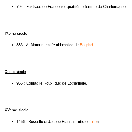
794 : Fastrade de Franconie, quatrième femme de Charlemagne.
IXeme siecle
833 : Al-Mamun, calife abbasside de
Bagdad
.
Xeme siecle
955 : Conrad le Roux, duc de Lotharingie.
XVeme siecle
1456 : Rossello di Jacopo Franchi, artiste
italie
n .