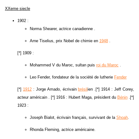
XXeme siecle
1902 :
Norma Shearer, actrice canadienne .
Arne Tiselius, prix Nobel de chimie en
1948
.
[*] 1909 :
Mohammed V du Maroc, sultan puis
roi du Maroc
.
Leo Fender, fondateur de la société de lutherie
Fender
[*]
1912
: Jorge Amado, écrivain
brésil
ien .[*] 1914 : Jeff Corey,
acteur américain . [*] 1916 : Hubert Maga, président du
Bénin
.[*]
1923 :
Joseph Bialot, écrivain français, survivant de la
Shoah
.
Rhonda Fleming, actrice américaine.