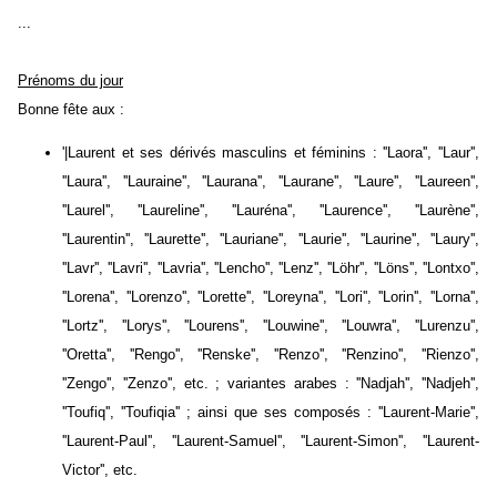
...
Prénoms du jour
Bonne fête aux :
'|Laurent et ses dérivés masculins et féminins : ''Laora'', ''Laur'',
''Laura'', ''Lauraine'', ''Laurana'', ''Laurane'', ''Laure'', ''Laureen'',
''Laurel'', ''Laureline'', ''Lauréna'', ''Laurence'', ''Laurène'',
''Laurentin'', ''Laurette'', ''Lauriane'', ''Laurie'', ''Laurine'', ''Laury'',
''Lavr'', ''Lavri'', ''Lavria'', ''Lencho'', ''Lenz'', ''Löhr'', ''Löns'', ''Lontxo'',
''Lorena'', ''Lorenzo'', ''Lorette'', ''Loreyna'', ''Lori'', ''Lorin'', ''Lorna'',
''Lortz'', ''Lorys'', ''Lourens'', ''Louwine'', ''Louwra'', ''Lurenzu'',
''Oretta'', ''Rengo'', ''Renske'', ''Renzo'', ''Renzino'', ''Rienzo'',
''Zengo'', ''Zenzo'', etc. ; variantes arabes : ''Nadjah'', ''Nadjeh'',
''Toufiq'', ''Toufiqia'' ; ainsi que ses composés : ''Laurent-Marie'',
''Laurent-Paul'', ''Laurent-Samuel'', ''Laurent-Simon'', ''Laurent-
Victor'', etc.