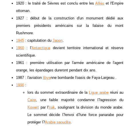
1920 : le traité de Sèvres est conclu entre les
Alliés
et l'Empire
ottoman.
1927 : début de la construction d'un monument dédié aux
premiers présidents américains sur la falaise du mont
Rushmore.
1945
: capitulation du
Japon
.
1960
: l'
Antarctique
devient territoire international et réserve
scientifique.
1961 : première utilisation par l'armée américaine de l'agent
orange, les épandages dureront pendant dix ans.
1987 : l'aviation
libye
nne bombarde l'oasis de Faya-Largeau .
1990
:
lors du sommet extraordinaire de la
Ligue arabe
réuni au
Caire
, une faible majorité condamne l?agression du
Koweït
par l'
Irak
, soulignant la division du monde arabe.
Le sommet décide l?envoi d?une force panarabe pour
protéger l?
Arabie saoudite
.