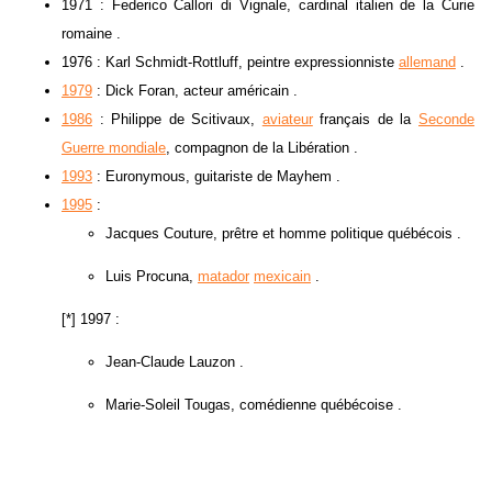
1971 : Federico Callori di Vignale, cardinal italien de la Curie
romaine .
1976 : Karl Schmidt-Rottluff, peintre expressionniste
allemand
.
1979
: Dick Foran, acteur américain .
1986
: Philippe de Scitivaux,
aviateur
français de la
Seconde
Guerre mondiale
, compagnon de la Libération .
1993
: Euronymous, guitariste de Mayhem .
1995
:
Jacques Couture, prêtre et homme politique québécois .
Luis Procuna,
matador
mexicain
.
[*] 1997 :
Jean-Claude Lauzon .
Marie-Soleil Tougas, comédienne québécoise .