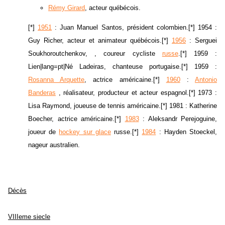
Rémy Girard
, acteur québécois.
[*]
1951
: Juan Manuel Santos, président colombien.[*] 1954 :
Guy Richer, acteur et animateur québécois.[*]
1956
: Serguei
Soukhoroutchenkov, , coureur cycliste
russe
.[*] 1959 :
Lien|lang=pt|Né Ladeiras, chanteuse portugaise.[*] 1959 :
Rosanna Arquette
, actrice américaine.[*]
1960
:
Antonio
Banderas
, réalisateur, producteur et acteur espagnol.[*] 1973 :
Lisa Raymond, joueuse de tennis américaine.[*] 1981 : Katherine
Boecher, actrice américaine.[*]
1983
: Aleksandr Perejoguine,
joueur de
hockey sur glace
russe.[*]
1984
: Hayden Stoeckel,
nageur australien.
Décès
VIIIeme siecle