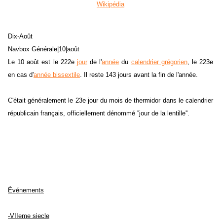
Wikipédia
Dix-Août
Navbox Générale|10|août
Le 10 août est le 222e
jour
de l'
année
du
calendrier grégorien
, le 223e
en cas d'
année bissextile
. Il reste 143 jours avant la fin de l'année.
C'était généralement le 23e jour du mois de thermidor dans le calendrier
républicain français, officiellement dénommé ''jour de la lentille''.
Événements
-VIIeme siecle