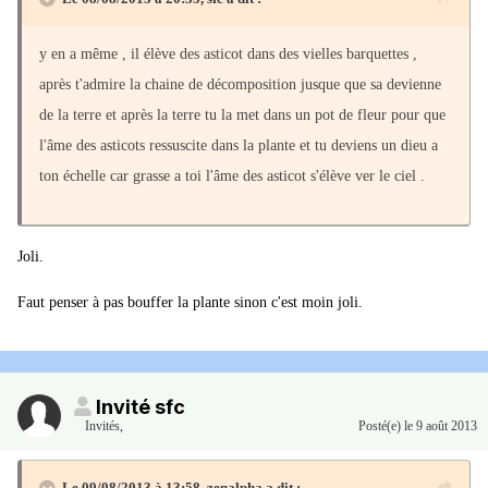
y en a même , il élève des asticot dans des vielles barquettes ,
après t'admire la chaine de décomposition jusque que sa devienne
de la terre et après la terre tu la met dans un pot de fleur pour que
l'âme des asticots ressuscite dans la plante et tu deviens un dieu a
ton échelle car grasse a toi l'âme des asticot s'élève ver le ciel .
Joli.
Faut penser à pas bouffer la plante sinon c'est moin joli.
Invité sfc
Invités
,
Posté(e)
le 9 août 2013
Le 09/08/2013 à 13:58, zenalpha a dit :