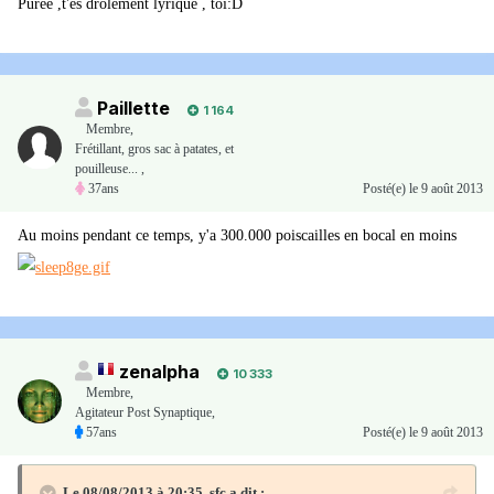
Purée ,t'es drôlement lyrique , toi
:D
Paillette
1 164
Membre
,
Frétillant, gros sac à patates, et
pouilleuse... ,
37ans
Posté(e)
le 9 août 2013
Au moins pendant ce temps, y'a 300.000 poiscailles en bocal en moins
zenalpha
10 333
Membre
,
Agitateur Post Synaptique,
57ans
Posté(e)
le 9 août 2013
Le 08/08/2013 à 20:35, sfc a dit :